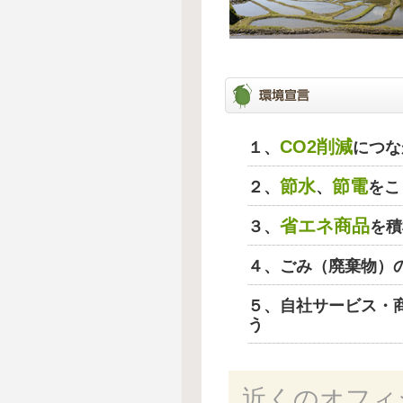
CO2削減
１、
につな
節水
節電
２、
、
をこ
省エネ商品
３、
を積
４、ごみ（廃棄物）
５、自社サービス・
う
近くのオフィ