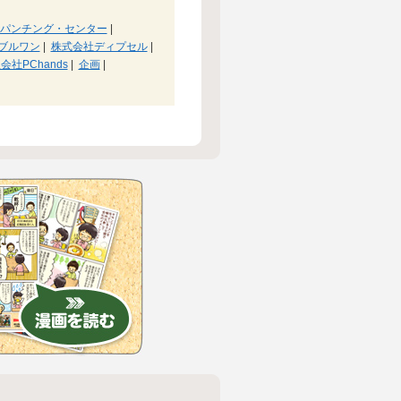
パンチング・センター
|
ブルワン
|
株式会社ディプセル
|
会社PChands
|
企画
|