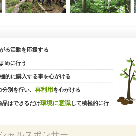
がる活動を応援する
まめに行う
極的に購入する事を心がける
再利用
の分別を行い、
を心がける
環境に意識
商品はできるだけ
して積極的に行
シャルスポンサー