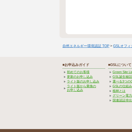
自然エネルギー環境認証 TOP
>
GSLオフ
■お申込みガイド
■GSLについて
初めてのお客様
Green Site 
更新のお申し込み
GSL誕生秘話
ライト版のお申し込み
選べる3つの
ライト版から乗換の
GSLの仕組
お申し込み
植林とは
グリーン電力
国連認証排出