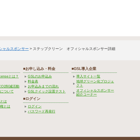
ィシャルスポンサー
> ステップクリーン オフィシャルスポンサー詳細
■お申し込み・料金
■GSL導入企業
Licenseとは？
GSLのお申込み
導入サイト一覧
料金表
地球グリーン化プロジェ
クト
CO2削減活動
お申込みまでの流れ
オフィシャルスポンサー
みについて
GSLクイック設置テスト
紹介コーナー
■ログイン
とは
権とは
ログイン
パスワード再発行