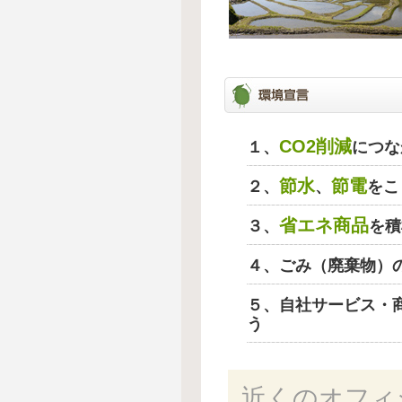
CO2削減
１、
につな
節水
節電
２、
、
をこ
省エネ商品
３、
を積
４、ごみ（廃棄物）
５、自社サービス・
う
近くのオフィ