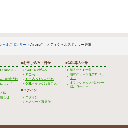
ィシャルスポンサー
> :*mana*: オフィシャルスポンサー詳細
■お申し込み・料金
■GSL導入企業
Licenseとは？
GSLのお申込み
導入サイト一覧
料金表
地球グリーン化プロジェ
クト
CO2削減活動
お申込みまでの流れ
オフィシャルスポンサー
みについて
GSLクイック設置テスト
紹介コーナー
■ログイン
とは
権とは
ログイン
パスワード再発行