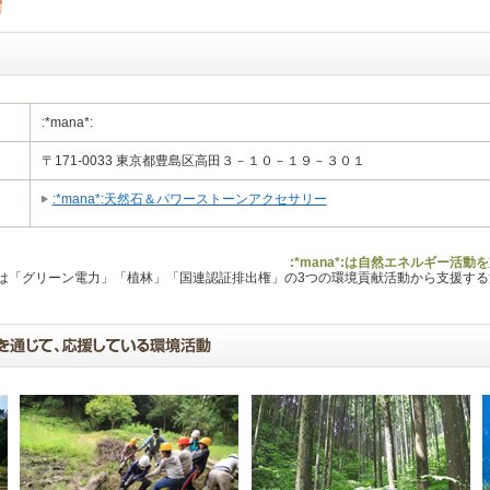
:*mana*:
〒171-0033 東京都豊島区高田３－１０－１９－３０１
:*mana*:天然石＆パワーストーンアクセサリー
:*mana*:は自然エネルギー活
Lは「グリーン電力」「植林」「国連認証排出権」の3つの環境貢献活動から支援す