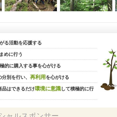
がる活動を応援する
まめに行う
極的に購入する事を心がける
再利用
の分別を行い、
を心がける
環境に意識
商品はできるだけ
して積極的に行
シャルスポンサー