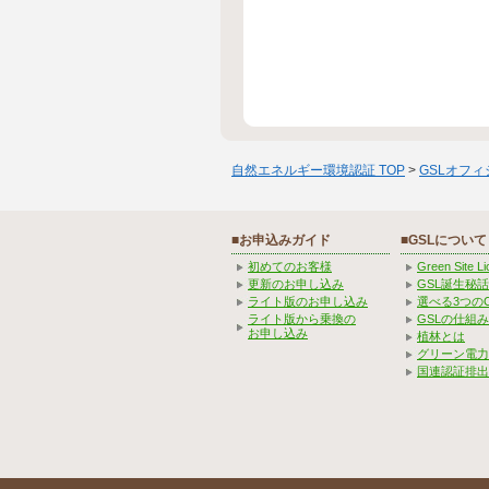
自然エネルギー環境認証 TOP
>
GSLオフ
■お申込みガイド
■GSLについて
初めてのお客様
Green Site 
更新のお申し込み
GSL誕生秘話
ライト版のお申し込み
選べる3つの
ライト版から乗換の
GSLの仕組
お申し込み
植林とは
グリーン電力
国連認証排出