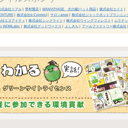
株式会社リアル
|
野村畳店
|
WANVOYAGE 犬の服/ペット用品
|
株式会社エイト
|
ENTURE
|
株式会社e-Connect
|
サロンanse
|
株式会社ジャックポットプランニン
会社エヌアイティ
|
株式会社シンクライト
|
株式会社ウイングフォレスト
|
ムラテッ
OMLabo.
|
株式会社グッドワークス
|
よしきち
|
アールファクトリー株式会社