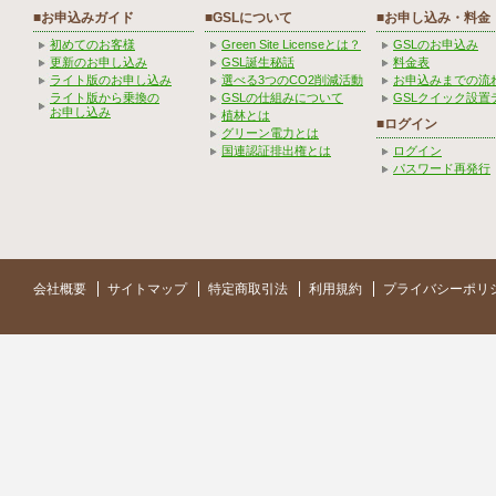
■お申込みガイド
■GSLについて
■お申し込み・料金
初めてのお客様
Green Site Licenseとは？
GSLのお申込み
更新のお申し込み
GSL誕生秘話
料金表
ライト版のお申し込み
選べる3つのCO2削減活動
お申込みまでの流
ライト版から乗換の
GSLの仕組みについて
GSLクイック設置
お申し込み
植林とは
■ログイン
グリーン電力とは
国連認証排出権とは
ログイン
パスワード再発行
会社概要
サイトマップ
特定商取引法
利用規約
プライバシーポリ