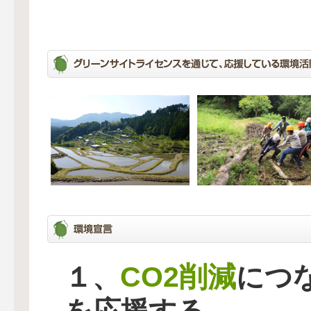
CO2削減
１、
につ