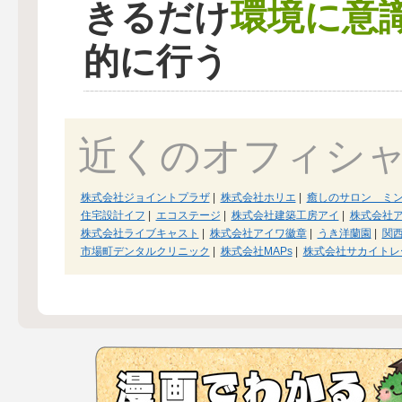
環境に意
きるだけ
的に行う
近くのオフィシ
株式会社ジョイントプラザ
|
株式会社ホリエ
|
癒しのサロン ミ
住宅設計イフ
|
エコステージ
|
株式会社建築工房アイ
|
株式会社
株式会社ライブキャスト
|
株式会社アイワ徽章
|
うき洋蘭園
|
関
市場町デンタルクリニック
|
株式会社MAPs
|
株式会社サカイトレ