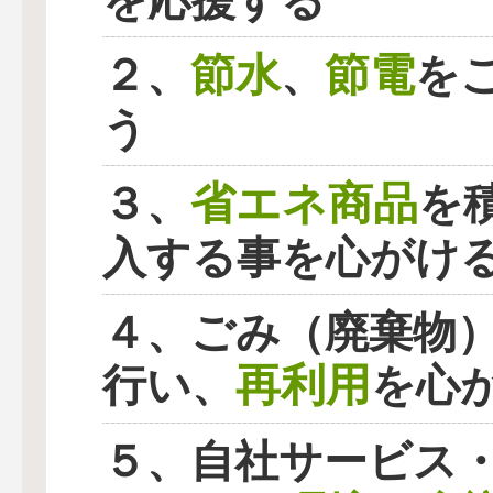
を応援する
節水
節電
２、
、
を
う
省エネ商品
３、
を
入する事を心がけ
４、ごみ（廃棄物
再利用
行い、
を心
５、自社サービス