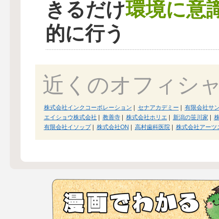
環境に意
きるだけ
的に行う
近くのオフィシ
株式会社インクコーポレーション
|
セナアカデミー
|
有限会社サ
エイショウ株式会社
|
教善寺
|
株式会社ホリエ
|
新潟の笹川家
|
有限会社イソップ
|
株式会社ON
|
高村歯科医院
|
株式会社アーツ