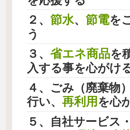
を応援する
節水
節電
２、
、
を
う
省エネ商品
３、
を
入する事を心がけ
４、ごみ（廃棄物
再利用
行い、
を心
５、自社サービス