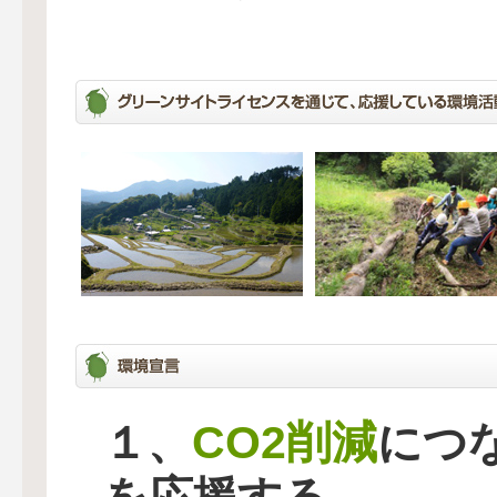
CO2削減
１、
につ