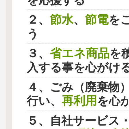
を応援する
節水
節電
２、
、
を
う
省エネ商品
３、
を
入する事を心がけ
４、ごみ（廃棄物
再利用
行い、
を心
５、自社サービス