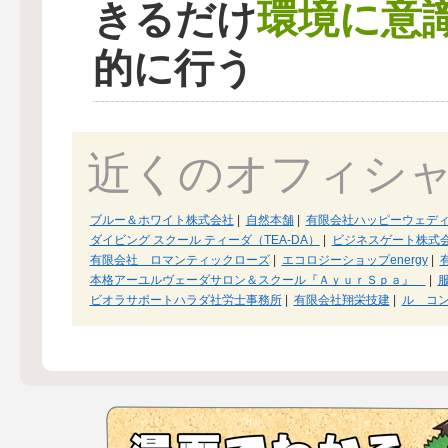
環境に意
きるだけ
的に行う
近くのオフィシ
ブルー＆ホワイト株式会社
|
自然本舗
|
有限会社ハッピーウェデ
ダイビング スクール ティーダ（TEA-DA）
|
ビジネスゲート株式
有限会社 ロマンティックローズ
|
エコロジーショップenergy
|
本格アーユルヴェーダサロン＆スクール『ＡｙｕｒＳｐａ』
|
ビオラサポートハラダ社労士事務所
|
有限会社翔栄技建
|
ル コ