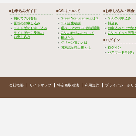
■お申込みガイド
■GSLについて
■お申し込み・料金
初めてのお客様
Green Site Licenseとは？
GSLのお申込み
更新のお申し込み
GSL誕生秘話
料金表
ライト版のお申し込み
選べる3つのCO2削減活動
お申込みまでの流
ライト版から乗換の
GSLの仕組みについて
GSLクイック設置
お申し込み
植林とは
■ログイン
グリーン電力とは
国連認証排出権とは
ログイン
パスワード再発行
会社概要
サイトマップ
特定商取引法
利用規約
プライバシーポリ