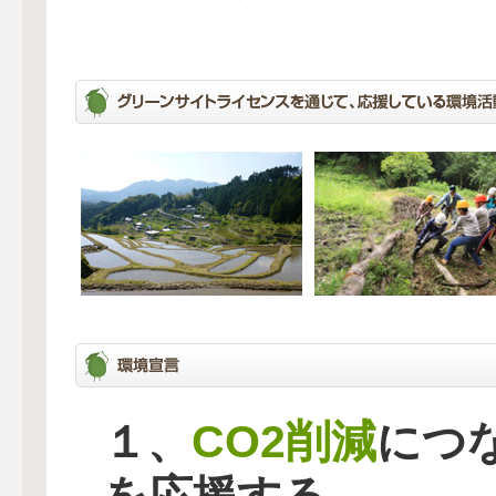
CO2削減
１、
につ