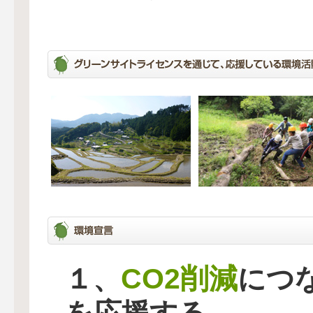
CO2削減
１、
につ