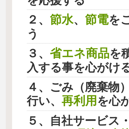
を応援する
節水
節電
２、
、
を
う
省エネ商品
３、
を
入する事を心がけ
４、ごみ（廃棄物
再利用
行い、
を心
５、自社サービス