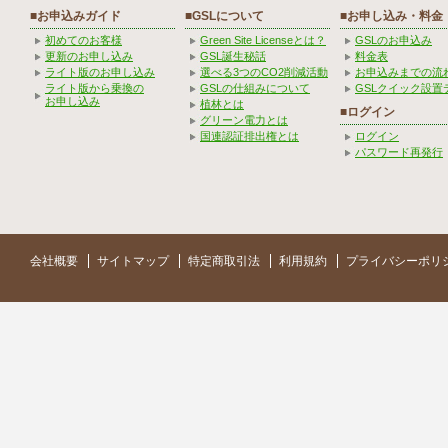
■お申込みガイド
■GSLについて
■お申し込み・料金
初めてのお客様
Green Site Licenseとは？
GSLのお申込み
更新のお申し込み
GSL誕生秘話
料金表
ライト版のお申し込み
選べる3つのCO2削減活動
お申込みまでの流
ライト版から乗換の
GSLの仕組みについて
GSLクイック設置
お申し込み
植林とは
■ログイン
グリーン電力とは
国連認証排出権とは
ログイン
パスワード再発行
会社概要
サイトマップ
特定商取引法
利用規約
プライバシーポリ