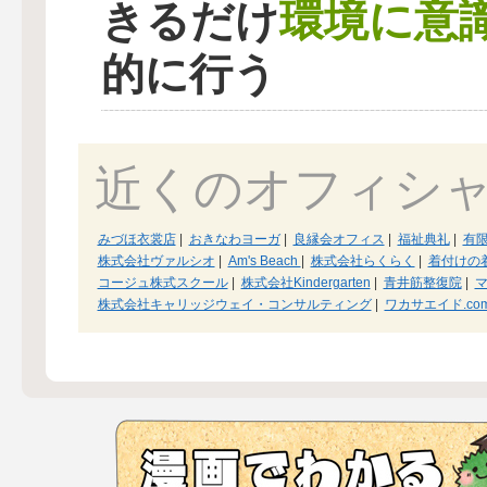
環境に意
きるだけ
的に行う
近くのオフィシ
みづほ衣裳店
|
おきなわヨーガ
|
良縁会オフィス
|
福祉典礼
|
有
株式会社ヴァルシオ
|
Am's Beach
|
株式会社らくらく
|
着付けの
コージュ株式スクール
|
株式会社Kindergarten
|
青井筋整復院
|
株式会社キャリッジウェイ・コンサルティング
|
ワカサエイド.co