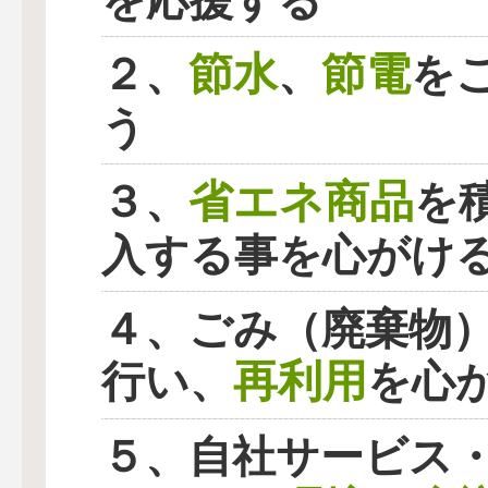
を応援する
節水
節電
２、
、
を
う
省エネ商品
３、
を
入する事を心がけ
４、ごみ（廃棄物
再利用
行い、
を心
５、自社サービス