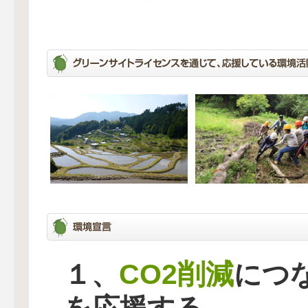
CO2削減
１、
につ