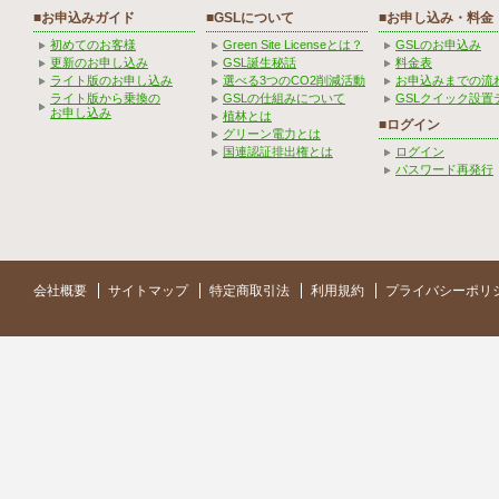
■お申込みガイド
■GSLについて
■お申し込み・料金
初めてのお客様
Green Site Licenseとは？
GSLのお申込み
更新のお申し込み
GSL誕生秘話
料金表
ライト版のお申し込み
選べる3つのCO2削減活動
お申込みまでの流
ライト版から乗換の
GSLの仕組みについて
GSLクイック設置
お申し込み
植林とは
■ログイン
グリーン電力とは
国連認証排出権とは
ログイン
パスワード再発行
会社概要
サイトマップ
特定商取引法
利用規約
プライバシーポリ