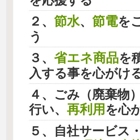
を応援する
節水
節電
２、
、
を
う
省エネ商品
３、
を
入する事を心がけ
４、ごみ（廃棄物
再利用
行い、
を心
５、自社サービス