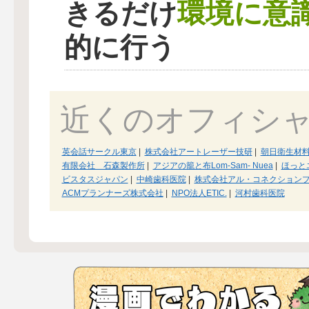
環境に意
きるだけ
的に行う
近くのオフィシ
英会話サークル東京
|
株式会社アートレーザー技研
|
朝日衛生材
有限会社 石森製作所
|
アジアの籠と布Lom-Sam- Nuea
|
ほっと
ビスタスジャパン
|
中崎歯科医院
|
株式会社アル・コネクション
ACMプランナーズ株式会社
|
NPO法人ETIC.
|
河村歯科医院