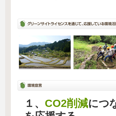
CO2削減
１、
につ