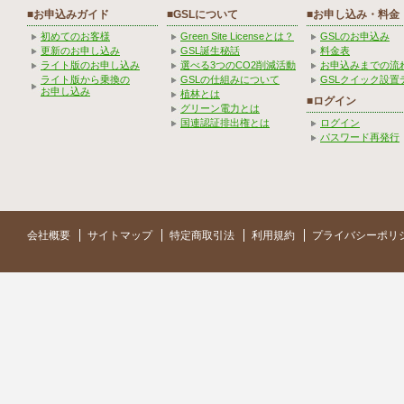
■お申込みガイド
■GSLについて
■お申し込み・料金
初めてのお客様
Green Site Licenseとは？
GSLのお申込み
更新のお申し込み
GSL誕生秘話
料金表
ライト版のお申し込み
選べる3つのCO2削減活動
お申込みまでの流
ライト版から乗換の
GSLの仕組みについて
GSLクイック設置
お申し込み
植林とは
■ログイン
グリーン電力とは
国連認証排出権とは
ログイン
パスワード再発行
会社概要
サイトマップ
特定商取引法
利用規約
プライバシーポリ