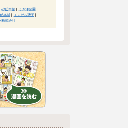
砂丘本舗
|
うき洋蘭園
|
然本舗
|
エンゼル磯子
|
ON株式会社