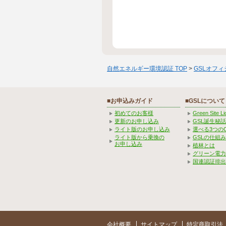
自然エネルギー環境認証 TOP
>
GSLオフ
■お申込みガイド
■GSLについて
初めてのお客様
Green Site 
更新のお申し込み
GSL誕生秘話
ライト版のお申し込み
選べる3つの
ライト版から乗換の
GSLの仕組
お申し込み
植林とは
グリーン電力
国連認証排出
会社概要
サイトマップ
特定商取引法