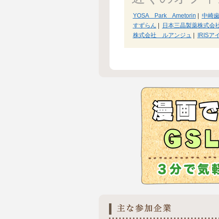
YOSA Park Ametorin
|
中崎
すずらん
|
日本三晶製薬株式会
株式会社 ルアンジュ
|
IRISア