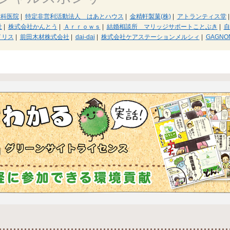
歯科医院
|
特定非営利活動法人 はあとハウス
|
金精軒製菓(株)
|
アトランティス堂
|
社
|
株式会社かんとう
|
Ａｒｒｏｗｓ
|
結婚相談所 マリッジサポートことぶき
|
自
イリス
|
前田木材株式会社
|
dai-dai
|
株式会社ケアステーションメルシィ
|
GAGN