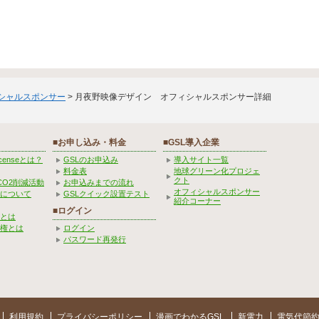
ィシャルスポンサー
> 月夜野映像デザイン オフィシャルスポンサー詳細
■お申し込み・料金
■GSL導入企業
Licenseとは？
GSLのお申込み
導入サイト一覧
料金表
地球グリーン化プロジェ
クト
CO2削減活動
お申込みまでの流れ
オフィシャルスポンサー
みについて
GSLクイック設置テスト
紹介コーナー
■ログイン
とは
権とは
ログイン
パスワード再発行
利用規約
プライバシーポリシー
漫画でわかるGSL
新電力
電気代節