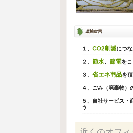
CO2削減
１、
につな
節水
節電
２、
、
をこ
省エネ商品
３、
を積
４、ごみ（廃棄物）
５、自社サービス・
う
近くのオフィ