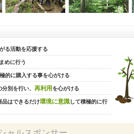
がる活動を応援する
まめに行う
極的に購入する事を心がける
再利用
の分別を行い、
を心がける
環境に意識
商品はできるだけ
して積極的に行
シャルスポンサー