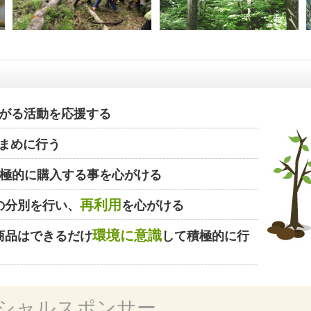
がる活動を応援する
まめに行う
極的に購入する事を心がける
再利用
の分別を行い、
を心がける
環境に意識
商品はできるだけ
して積極的に行
シャルスポンサー