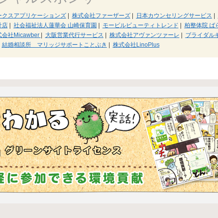
ークスアプリケーションズ
|
株式会社ファーザーズ
|
日本カウンセリングサービス
|
計店
|
社会福祉法人蓮華会 山崎保育園
|
モービルビューティトレンド
|
柏整体院 ば
会社Micawber
|
大阪営業代行サービス
|
株式会社アヴァンツァーレ
|
ブライダル
結婚相談所 マリッジサポートことぶき
|
株式会社LinoPlus