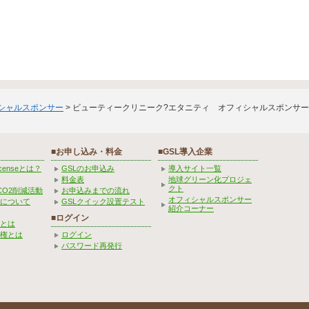
ィシャルスポンサー
> ビューティークリニーク?エタニティ オフィシャルスポンサ
■お申し込み・料金
■GSL導入企業
Licenseとは？
GSLのお申込み
導入サイト一覧
料金表
地球グリーン化プロジェ
クト
CO2削減活動
お申込みまでの流れ
オフィシャルスポンサー
みについて
GSLクイック設置テスト
紹介コーナー
■ログイン
とは
権とは
ログイン
パスワード再発行