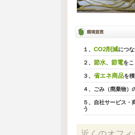
CO2削減
１、
につな
節水
節電
２、
、
をこ
省エネ商品
３、
を積
４、ごみ（廃棄物）
５、自社サービス・
う
近くのオフィ