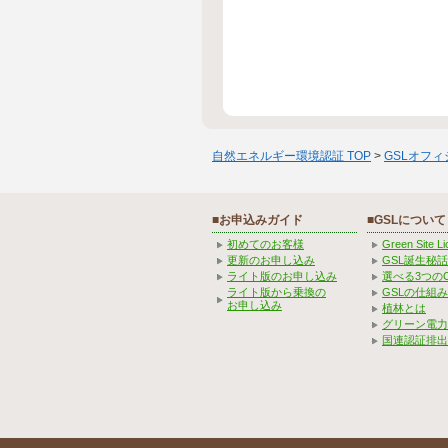
自然エネルギー環境認証 TOP
>
GSLオフ
■お申込みガイド
■GSLについて
初めてのお客様
Green Site 
更新のお申し込み
GSL誕生秘話
ライト版のお申し込み
選べる3つの
ライト版から乗換の
GSLの仕組
お申し込み
植林とは
グリーン電力
国連認証排出