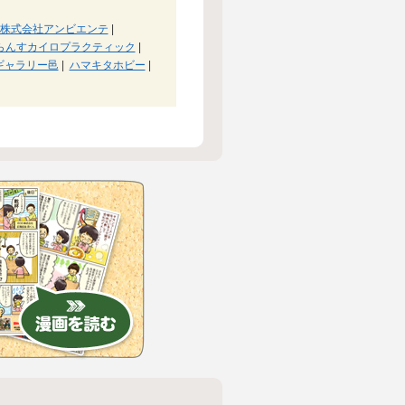
株式会社アンビエンテ
|
らんすカイロプラクティック
|
ギャラリー邑
|
ハマキタホビー
|