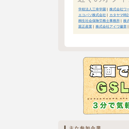
学校法人三幸学園
|
株式会社ワ
エコパソ株式会社
|
カタヤマ時
桐生社会保険労務士事務所
|
株式
親正産業
|
株式会社アイワ徽章
|