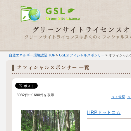
自然エネルギー環境認証 TOP
>
GSLオフィシャルスポンサー
> オフィシャル
8082件中1680件を表示
＜＜最初
＜
HRPドットコム