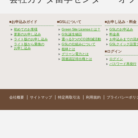
■お申込みガイド
■GSLについて
■お申し込み・料金
初めてのお客様
Green Site Licenseとは？
GSLのお申込み
更新のお申し込み
GSL誕生秘話
料金表
ライト版のお申し込み
選べる3つのCO2削減活動
お申込みまでの流
ライト版から乗換の
GSLの仕組みについて
GSLクイック設置
お申し込み
植林とは
■ログイン
グリーン電力とは
国連認証排出権とは
ログイン
パスワード再発行
会社概要
サイトマップ
特定商取引法
利用規約
プライバシーポリ