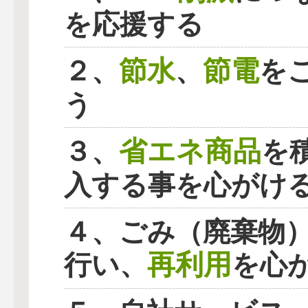
を応援する
節水
節電
２、
、
を
う
省エネ商品
３、
を
入する事を心がけ
４、ごみ（廃棄物
再利用
行い、
を心