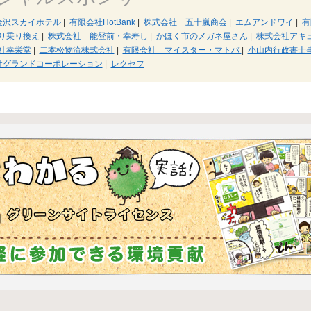
金沢スカイホテル
|
有限会社HotBank
|
株式会社 五十嵐商会
|
エムアンドワイ
|
有
かり乗り換え
|
株式会社 能登前・幸寿し
|
かほく市のメガネ屋さん
|
株式会社アキ
社幸栄堂
|
二本松物流株式会社
|
有限会社 マイスター・マトバ
|
小山内行政書士
社グランドコーポレーション
|
レクセフ