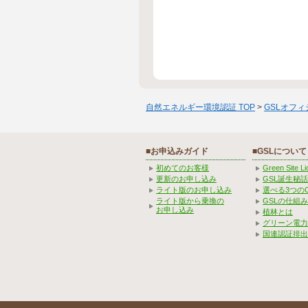
自然エネルギー環境認証 TOP
>
GSLオフ
■お申込みガイド
■GSLについて
初めてのお客様
Green Site 
更新のお申し込み
GSL誕生秘話
ライト版のお申し込み
選べる3つの
ライト版から乗換の
GSLの仕組
お申し込み
植林とは
グリーン電力
国連認証排出