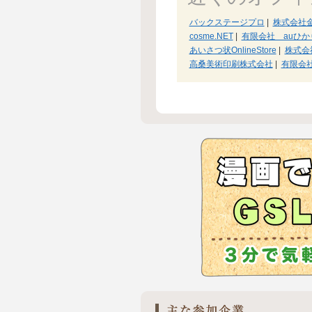
バックステージプロ
|
株式会社
cosme.NET
|
有限会社 auひ
あいさつ状OnlineStore
|
株式会
高桑美術印刷株式会社
|
有限会