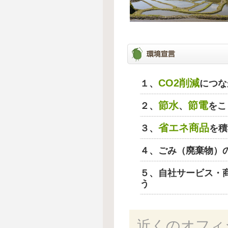
CO2削減
１、
につな
節水
節電
２、
、
をこ
省エネ商品
３、
を積
４、ごみ（廃棄物）
５、自社サービス・
う
近くのオフィ