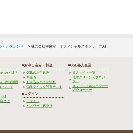
ィシャルスポンサー
> 株式会社幸栄堂 オフィシャルスポンサー詳細
■お申し込み・料金
■GSL導入企業
Licenseとは？
GSLのお申込み
導入サイト一覧
料金表
地球グリーン化プロジェ
クト
CO2削減活動
お申込みまでの流れ
オフィシャルスポンサー
みについて
GSLクイック設置テスト
紹介コーナー
■ログイン
とは
権とは
ログイン
パスワード再発行