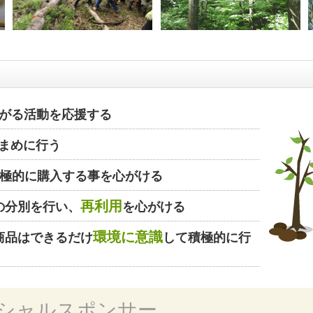
がる活動を応援する
まめに行う
極的に購入する事を心がける
再利用
の分別を行い、
を心がける
環境に意識
商品はできるだけ
して積極的に行
シャルスポンサー