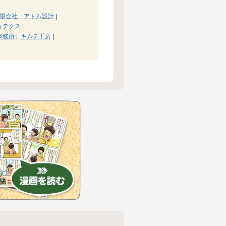
限会社 アトム設計
|
ュテクス
|
事務所
|
キムチ工房
|