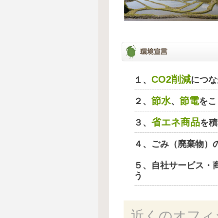
CO2削減
１、
につな
節水
節電
２、
、
をこ
省エネ商品
３、
を積
４、ごみ（廃棄物）
５、自社サービス・
う
近くのオフィ