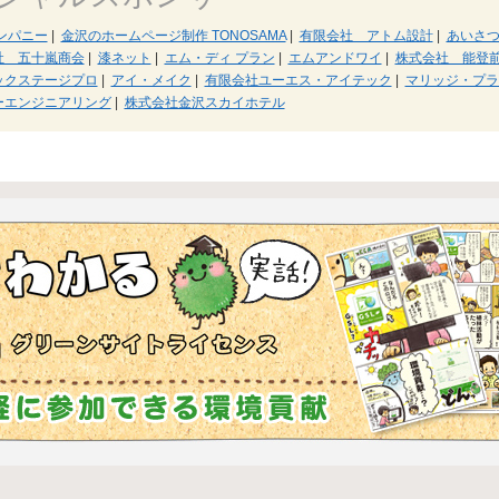
ンパニー
|
金沢のホームページ制作 TONOSAMA
|
有限会社 アトム設計
|
あいさつ状O
社 五十嵐商会
|
漆ネット
|
エム・ディ プラン
|
エムアンドワイ
|
株式会社 能登
ックステージプロ
|
アイ・メイク
|
有限会社ユーエス・アイテック
|
マリッジ・プラ
ーエンジニアリング
|
株式会社金沢スカイホテル