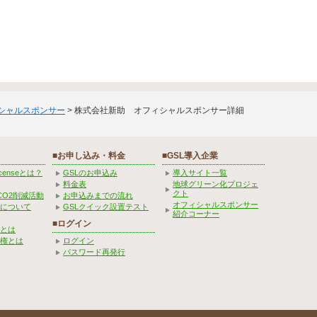
ィシャルスポンサー
> 株式会社新助 オフィシャルスポンサー詳細
■お申し込み・料金
■GSL導入企業
Licenseとは？
GSLのお申込み
導入サイト一覧
料金表
地球グリーン化プロジェ
クト
CO2削減活動
お申込みまでの流れ
オフィシャルスポンサー
みについて
GSLクイック設置テスト
紹介コーナー
■ログイン
とは
権とは
ログイン
パスワード再発行