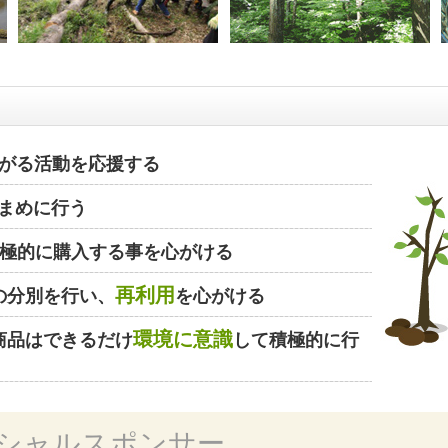
がる活動を応援する
まめに行う
極的に購入する事を心がける
再利用
の分別を行い、
を心がける
環境に意識
商品はできるだけ
して積極的に行
シャルスポンサー