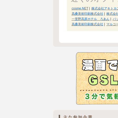
cosme.NET
|
株式会社アキトカ
高桑美術印刷株式会社
|
株式会
一里野高原ホテル ろあん
|
バ
高桑美術印刷株式会社
|
マルコ