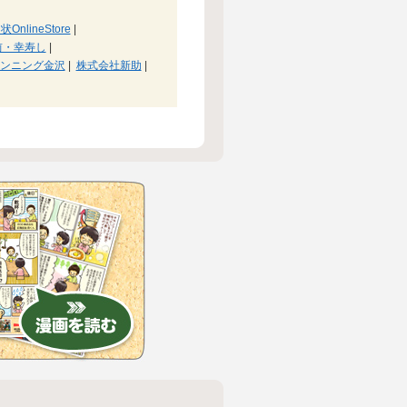
nlineStore
|
前・幸寿し
|
ンニング金沢
|
株式会社新助
|