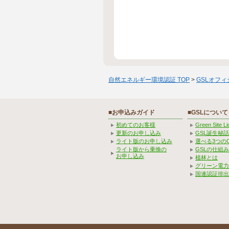
自然エネルギー環境認証 TOP
>
GSLオフ
■お申込みガイド
■GSLについて
初めてのお客様
Green Site 
更新のお申し込み
GSL誕生秘話
ライト版のお申し込み
選べる3つの
ライト版から乗換の
GSLの仕組
お申し込み
植林とは
グリーン電力
国連認証排出