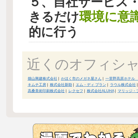
５、自社サービス
環境に意
きるだけ
的に行う
近くのオフィシ
畑山興建株式会社
|
かほく市のメガネ屋さん
|
一里野高原ホテル
キムチ工房
|
株式会社新助
|
エム・ディ プラン
|
ラウル株式会社
|
高桑美術印刷株式会社
|
レクセフ
|
株式会社ALUHA
|
マリッジ・