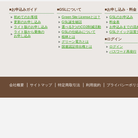
■お申込みガイド
■GSLについて
■お申し込み・料金
初めてのお客様
Green Site Licenseとは？
GSLのお申込み
更新のお申し込み
GSL誕生秘話
料金表
ライト版のお申し込み
選べる3つのCO2削減活動
お申込みまでの流
ライト版から乗換の
GSLの仕組みについて
GSLクイック設置
お申し込み
植林とは
■ログイン
グリーン電力とは
国連認証排出権とは
ログイン
パスワード再発行
会社概要
サイトマップ
特定商取引法
利用規約
プライバシーポリ