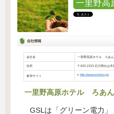
一里野高
会社名
一里野高原ホテル ろあん
住所
〒920-2333 石川県白
http://www.ichirino.jp/
参加サイト
一里野高原ホテル ろあ
GSLは「グリーン電力