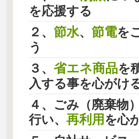
を応援する
節水
節電
２、
、
を
う
省エネ商品
３、
を
入する事を心がけ
４、ごみ（廃棄物
再利用
行い、
を心