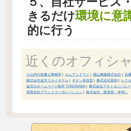
５、自社サービス
環境に意
きるだけ
的に行う
近くのオフィシ
小山内行政書士事務所
|
エムアンドワイ
|
畑山興建株式会社
|
高
株式会社金沢スカイホテル
|
ギオン美容室
|
株式会社新助
|
レク
金沢のホームページ制作 TONOSAMA
|
株式会社アキトカンパニー
有限会社グランドコーポレーション
|
株式会社 能登前・幸寿し