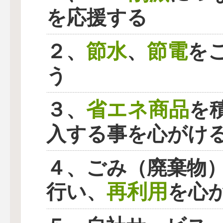
を応援する
節水
節電
２、
、
を
う
省エネ商品
３、
を
入する事を心がけ
４、ごみ（廃棄物
再利用
行い、
を心