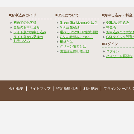
■お申込みガイド
■GSLについて
■お申し込み・料金
初めてのお客様
Green Site Licenseとは？
GSLのお申込み
更新のお申し込み
GSL誕生秘話
料金表
ライト版のお申し込み
選べる3つのCO2削減活動
お申込みまでの流
ライト版から乗換の
GSLの仕組みについて
GSLクイック設置
お申し込み
植林とは
■ログイン
グリーン電力とは
国連認証排出権とは
ログイン
パスワード再発行
会社概要
サイトマップ
特定商取引法
利用規約
プライバシーポリ