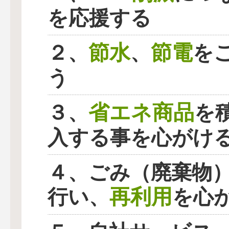
を応援する
節水
節電
２、
、
を
う
省エネ商品
３、
を
入する事を心がけ
４、ごみ（廃棄物
再利用
行い、
を心