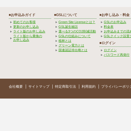
■お申込みガイド
■GSLについて
■お申し込み・料金
初めてのお客様
Green Site Licenseとは？
GSLのお申込み
更新のお申し込み
GSL誕生秘話
料金表
ライト版のお申し込み
選べる3つのCO2削減活動
お申込みまでの流
ライト版から乗換の
GSLの仕組みについて
GSLクイック設置
お申し込み
植林とは
■ログイン
グリーン電力とは
国連認証排出権とは
ログイン
パスワード再発行
会社概要
サイトマップ
特定商取引法
利用規約
プライバシーポリ