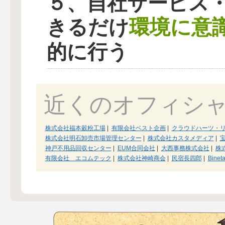
５、自社サービス
環境に意
きるだけ
的に行う
近くのオフィシ
株式会社福本穀粉工場
|
有限会社ベスト企画
|
クラウドハーツ・
株式会社明石卸売市場管理センター
|
株式会社カスタメディア
|
宝
神戸不用品回収センター
|
EUM合同会社
|
大西事務株式会社
|
株
有限会社 エコムテック
|
株式会社神崎商会
|
民宿長四郎
|
Binet