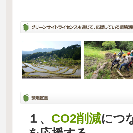
CO2削減
１、
につ