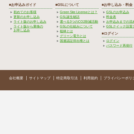
■お申込みガイド
■GSLについて
■お申し込み・料金
初めてのお客様
Green Site Licenseとは？
GSLのお申込み
更新のお申し込み
GSL誕生秘話
料金表
ライト版のお申し込み
選べる3つのCO2削減活動
お申込みまでの流
ライト版から乗換の
GSLの仕組みについて
GSLクイック設置
お申し込み
植林とは
■ログイン
グリーン電力とは
国連認証排出権とは
ログイン
パスワード再発行
会社概要
サイトマップ
特定商取引法
利用規約
プライバシーポリ