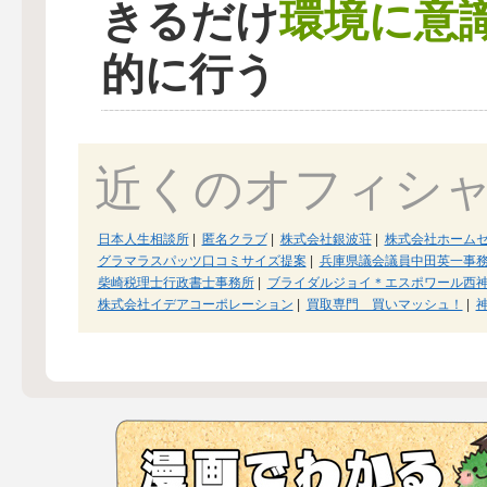
環境に意
きるだけ
的に行う
近くのオフィシ
日本人生相談所
|
匿名クラブ
|
株式会社銀波荘
|
株式会社ホーム
グラマラスパッツ口コミサイズ提案
|
兵庫県議会議員中田英一事
柴崎税理士行政書士事務所
|
ブライダルジョイ＊エスポワール
株式会社イデアコーポレーション
|
買取専門 買いマッシュ！
|
神