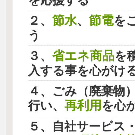
を応援する
節水
節電
２、
、
を
う
省エネ商品
３、
を
入する事を心がけ
４、ごみ（廃棄物
再利用
行い、
を心
５、自社サービス