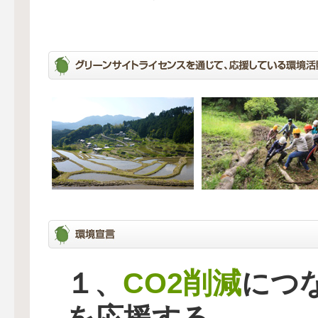
CO2削減
１、
につ