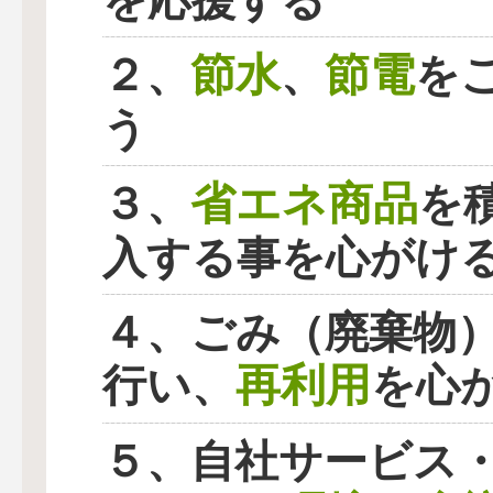
を応援する
節水
節電
２、
、
を
う
省エネ商品
３、
を
入する事を心がけ
４、ごみ（廃棄物
再利用
行い、
を心
５、自社サービス