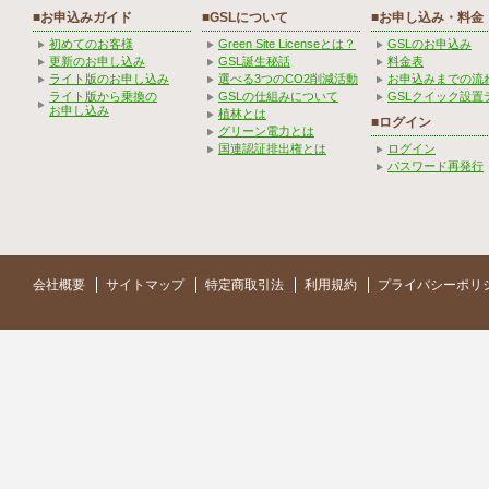
■お申込みガイド
■GSLについて
■お申し込み・料金
初めてのお客様
Green Site Licenseとは？
GSLのお申込み
更新のお申し込み
GSL誕生秘話
料金表
ライト版のお申し込み
選べる3つのCO2削減活動
お申込みまでの流
ライト版から乗換の
GSLの仕組みについて
GSLクイック設置
お申し込み
植林とは
■ログイン
グリーン電力とは
国連認証排出権とは
ログイン
パスワード再発行
会社概要
サイトマップ
特定商取引法
利用規約
プライバシーポリ