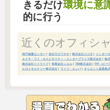
環境に意
きるだけ
的に行う
近くのオフィシ
神戸秘書センター
|
加古川カワサキ
|
株式会社ココモ
|
インター
エイチ・ワイ・ホスピタリティ・エンタープライズ株式会社
|
株
株式会社リドライブ
|
有限会社シエル
|
TIM株式会社
|
PiF（ピー
ヒロトモエナジー株式会社
|
ライフ・エンバ
|
オリエント産業株