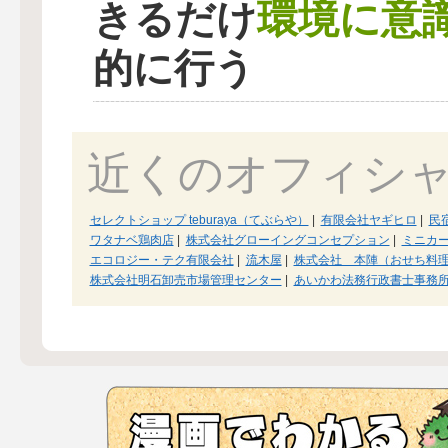
環境に意
きるだけ
的に行う
近くのオフィシ
セレクトショップ teburaya（てぶらや）
|
有限会社ヤギヒロ
|
民
ワタナベ鶏肉店
|
株式会社グローイングコンセプション
|
ミニカー
エコロジー・テク有限会社
|
流木屋
|
株式会社 本陣（おせち料理
株式会社明石卸売市場管理センター
|
あいかわ法務行政書士事務