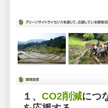
CO2削減
１、
につ