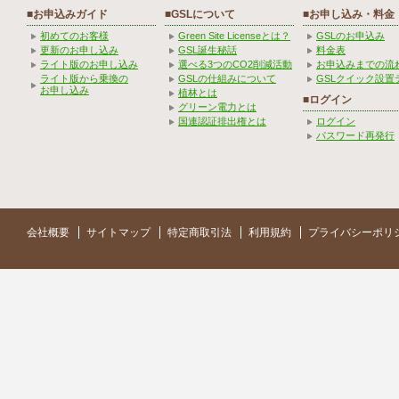
■お申込みガイド
■GSLについて
■お申し込み・料金
初めてのお客様
Green Site Licenseとは？
GSLのお申込み
更新のお申し込み
GSL誕生秘話
料金表
ライト版のお申し込み
選べる3つのCO2削減活動
お申込みまでの流
ライト版から乗換の
GSLの仕組みについて
GSLクイック設置
お申し込み
植林とは
■ログイン
グリーン電力とは
国連認証排出権とは
ログイン
パスワード再発行
会社概要
サイトマップ
特定商取引法
利用規約
プライバシーポリ