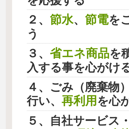
を応援する
節水
節電
２、
、
を
う
省エネ商品
３、
を
入する事を心がけ
４、ごみ（廃棄物
再利用
行い、
を心
５、自社サービス