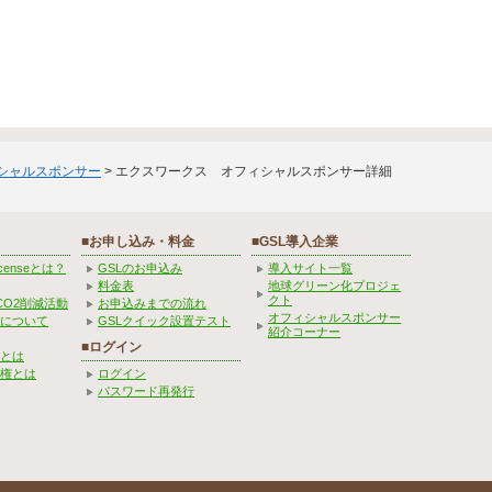
ィシャルスポンサー
> エクスワークス オフィシャルスポンサー詳細
■お申し込み・料金
■GSL導入企業
Licenseとは？
GSLのお申込み
導入サイト一覧
料金表
地球グリーン化プロジェ
クト
CO2削減活動
お申込みまでの流れ
オフィシャルスポンサー
みについて
GSLクイック設置テスト
紹介コーナー
■ログイン
とは
権とは
ログイン
パスワード再発行