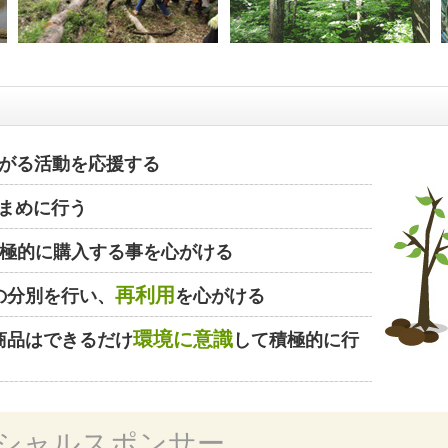
がる活動を応援する
まめに行う
極的に購入する事を心がける
再利用
の分別を行い、
を心がける
環境に意識
商品はできるだけ
して積極的に行
シャルスポンサー