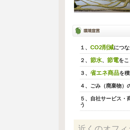
CO2削減
１、
につな
節水
節電
２、
、
をこ
省エネ商品
３、
を積
４、ごみ（廃棄物）
５、自社サービス・
う
近くのオフィ