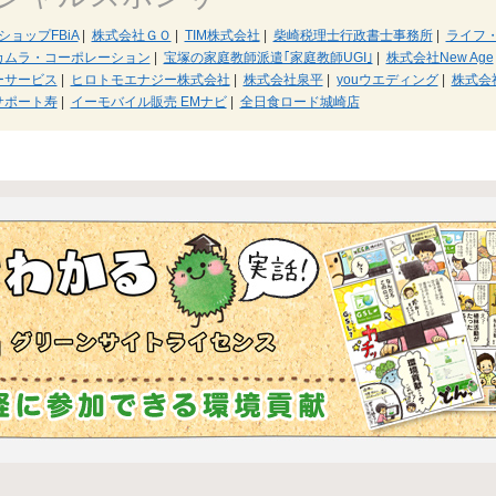
ョップFBiA
|
株式会社ＧＯ
|
TIM株式会社
|
柴崎税理士行政書士事務所
|
ライフ
カムラ・コーポレーション
|
宝塚の家庭教師派遣｢家庭教師UGI｣
|
株式会社New Age
ーサービス
|
ヒロトモエナジー株式会社
|
株式会社泉平
|
youウエディング
|
株式会
サポート寿
|
イーモバイル販売 EMナビ
|
全日食ロード城崎店