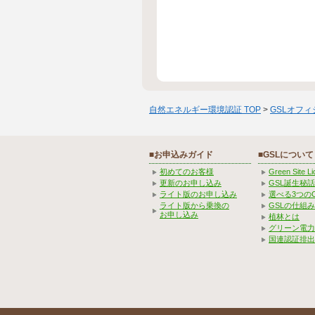
自然エネルギー環境認証 TOP
>
GSLオフ
■お申込みガイド
■GSLについて
初めてのお客様
Green Site 
更新のお申し込み
GSL誕生秘話
ライト版のお申し込み
選べる3つの
ライト版から乗換の
GSLの仕組
お申し込み
植林とは
グリーン電力
国連認証排出