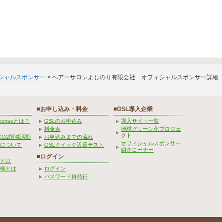
ィシャルスポンサー
> ヘアーサロンよしのり有限会社 オフィシャルスポンサー詳細
■お申し込み・料金
■GSL導入企業
Licenseとは？
GSLのお申込み
導入サイト一覧
料金表
地球グリーン化プロジェ
クト
CO2削減活動
お申込みまでの流れ
オフィシャルスポンサー
みについて
GSLクイック設置テスト
紹介コーナー
■ログイン
とは
権とは
ログイン
パスワード再発行