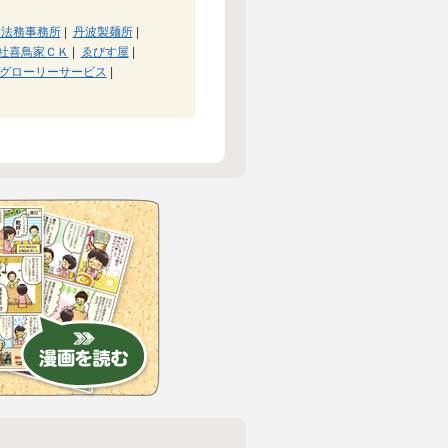
s 法務事務所
|
丹波製麺所
|
社喜鳥家ＣＫ
|
ゑびす屋
|
グローリーサービス
|