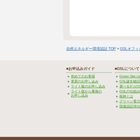
自然エネルギー環境認証 TOP
>
GSLオフ
■お申込みガイド
■GSLについて
初めてのお客様
Green Site 
更新のお申し込み
GSL誕生秘話
ライト版のお申し込み
選べる3つの
ライト版から乗換の
GSLの仕組
お申し込み
植林とは
グリーン電力
国連認証排出