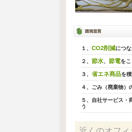
CO2削減
１、
につな
節水
節電
２、
、
をこ
省エネ商品
３、
を積
４、ごみ（廃棄物）
５、自社サービス・
う
近くのオフィ