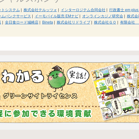
ットシステム
|
株式会社テルッツォ
|
インターロジテム合同会社
|
行政書士 em plu
ームバンクサービス
|
イーモバイル販売 EMナビ
|
オンラインカジノ研究会
|
株式会
販
|
全日食ロード城崎店
|
Bineta
|
株式会社リドライブ
|
株式会社ＧＯ
|
有限会社 