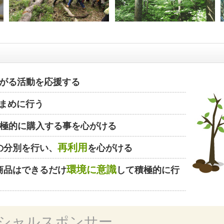
がる活動を応援する
まめに行う
極的に購入する事を心がける
再利用
の分別を行い、
を心がける
環境に意識
商品はできるだけ
して積極的に行
シャルスポンサー