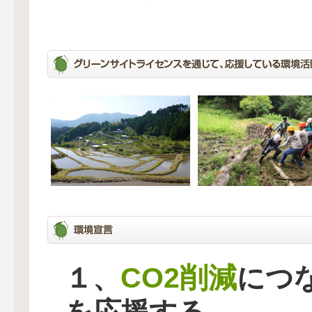
CO2削減
１、
につ