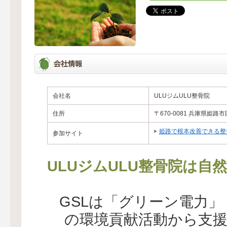
会社名
ULUジムULU整骨院
住所
〒670-0081 兵庫県姫路
姫路で根本改善できる整
参加サイト
ULUジムULU整骨院は自
GSLは「グリーン電力
の環境貢献活動から支