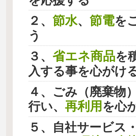
を応援する
節水
節電
２、
、
を
う
省エネ商品
３、
を
入する事を心がけ
４、ごみ（廃棄物
再利用
行い、
を心
５、自社サービス