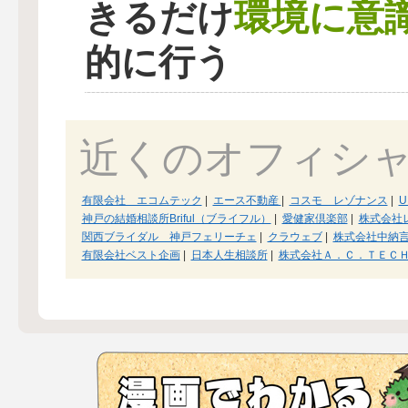
環境に意
きるだけ
的に行う
近くのオフィシ
有限会社 エコムテック
|
エース不動産
|
コスモ レゾナンス
|
U
神戸の結婚相談所Briful（ブライフル）
|
愛健家倶楽部
|
株式会社
関西ブライダル 神戸フェリーチェ
|
クラウェブ
|
株式会社中納
有限会社ベスト企画
|
日本人生相談所
|
株式会社Ａ．Ｃ．ＴＥＣ