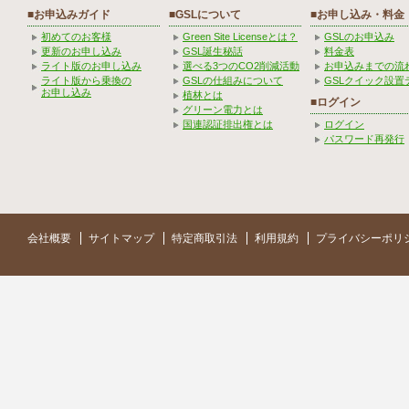
■お申込みガイド
■GSLについて
■お申し込み・料金
初めてのお客様
Green Site Licenseとは？
GSLのお申込み
更新のお申し込み
GSL誕生秘話
料金表
ライト版のお申し込み
選べる3つのCO2削減活動
お申込みまでの流
ライト版から乗換の
GSLの仕組みについて
GSLクイック設置
お申し込み
植林とは
■ログイン
グリーン電力とは
国連認証排出権とは
ログイン
パスワード再発行
会社概要
サイトマップ
特定商取引法
利用規約
プライバシーポリ