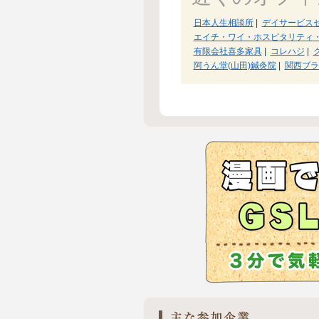
日本人生相談所
|
デイサービス
エイチ・ワイ・ホスピタリティ
有限会社喜多家具
|
コレハジ
|
阿うん堂(山田)鍼灸院
|
関西ブラ