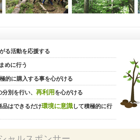
がる活動を応援する
まめに行う
極的に購入する事を心がける
再利用
の分別を行い、
を心がける
環境に意識
商品はできるだけ
して積極的に行
シャルスポンサー