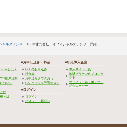
ィシャルスポンサー
> TIM株式会社 オフィシャルスポンサー詳細
■お申し込み・料金
■GSL導入企業
Licenseとは？
GSLのお申込み
導入サイト一覧
料金表
地球グリーン化プロジェ
クト
CO2削減活動
お申込みまでの流れ
オフィシャルスポンサー
みについて
GSLクイック設置テスト
紹介コーナー
■ログイン
とは
権とは
ログイン
パスワード再発行