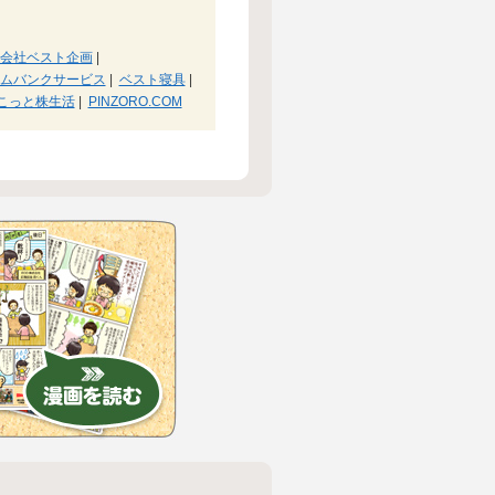
会社ベスト企画
|
ムバンクサービス
|
ベスト寝具
|
こっと株生活
|
PINZORO.COM