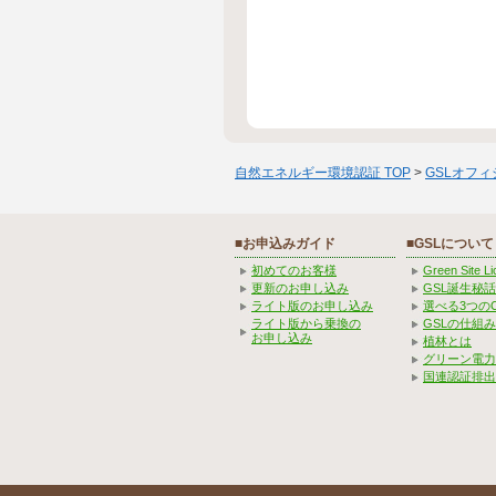
自然エネルギー環境認証 TOP
>
GSLオフ
■お申込みガイド
■GSLについて
初めてのお客様
Green Site 
更新のお申し込み
GSL誕生秘話
ライト版のお申し込み
選べる3つの
ライト版から乗換の
GSLの仕組
お申し込み
植林とは
グリーン電力
国連認証排出