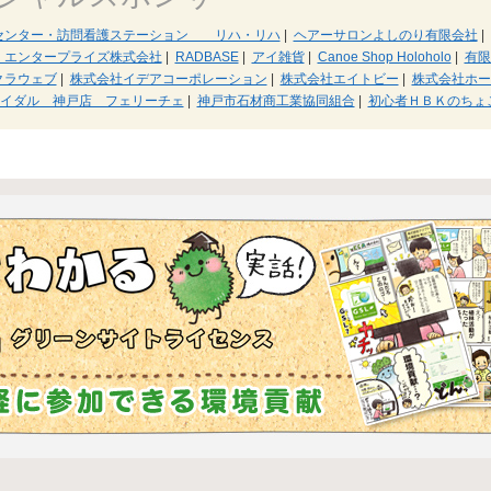
センター・訪問看護ステーション リハ・リハ
|
ヘアーサロンよしのり有限会社
|
・エンタープライズ株式会社
|
RADBASE
|
アイ雑貨
|
Canoe Shop Holoholo
|
有限
クラウェブ
|
株式会社イデアコーポレーション
|
株式会社エイトビー
|
株式会社ホー
イダル 神戸店 フェリーチェ
|
神戸市石材商工業協同組合
|
初心者ＨＢＫのちょ