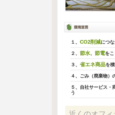
CO2削減
１、
につな
節水
節電
２、
、
をこ
省エネ商品
３、
を積
４、ごみ（廃棄物）
５、自社サービス・
う
近くのオフィ