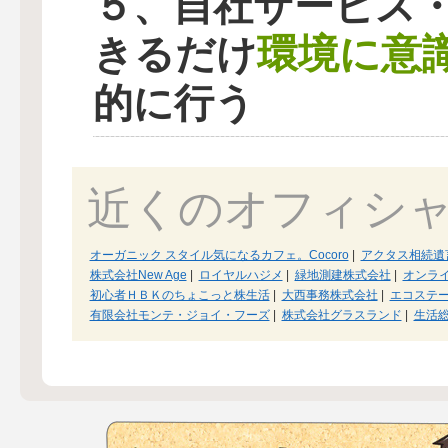
５、自社サービス
環境に意
きるだけ
的に行う
近くのオフィシ
オーガニック スタイル気になるカフェ。Cocoro
|
アクタス相続遺
株式会社New Age
|
ロイヤルハジメ
|
緑地測建株式会社
|
オンラ
初心者ＨＢＫのちょこっと株生活
|
大西事務株式会社
|
エコステ
有限会社モンテ・ジョイ・フーズ
|
株式会社グラスランド
|
生活