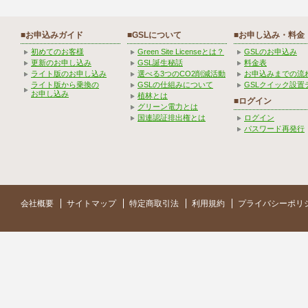
■お申込みガイド
■GSLについて
■お申し込み・料金
初めてのお客様
Green Site Licenseとは？
GSLのお申込み
更新のお申し込み
GSL誕生秘話
料金表
ライト版のお申し込み
選べる3つのCO2削減活動
お申込みまでの流
ライト版から乗換の
GSLの仕組みについて
GSLクイック設置
お申し込み
植林とは
■ログイン
グリーン電力とは
国連認証排出権とは
ログイン
パスワード再発行
会社概要
サイトマップ
特定商取引法
利用規約
プライバシーポリ