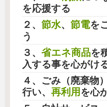
を応援する
節水
節電
２、
、
を
う
省エネ商品
３、
を
入する事を心がけ
４、ごみ（廃棄物
再利用
行い、
を心