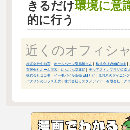
環境に意
きるだけ
的に行う
近くのオフィシ
株式会社中納言
|
ホームページ引越屋さん
|
株式会社WebClimb
|
有限会社ホーム塗装
|
にんじん堂薬局
|
テルアストンプラザ姫路 
株式会社ココモ
|
イーモバイル販売 EMナビ
|
魚彩炭火ダイニング
バタサンのガラス工房
|
株式会社カスタメディア
|
有限会社 グ