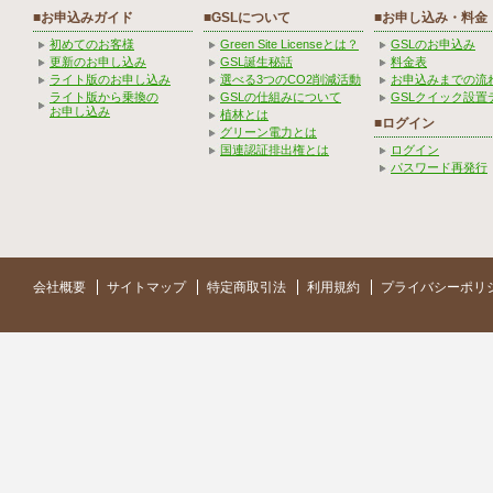
■お申込みガイド
■GSLについて
■お申し込み・料金
初めてのお客様
Green Site Licenseとは？
GSLのお申込み
更新のお申し込み
GSL誕生秘話
料金表
ライト版のお申し込み
選べる3つのCO2削減活動
お申込みまでの流
ライト版から乗換の
GSLの仕組みについて
GSLクイック設置
お申し込み
植林とは
■ログイン
グリーン電力とは
国連認証排出権とは
ログイン
パスワード再発行
会社概要
サイトマップ
特定商取引法
利用規約
プライバシーポリ