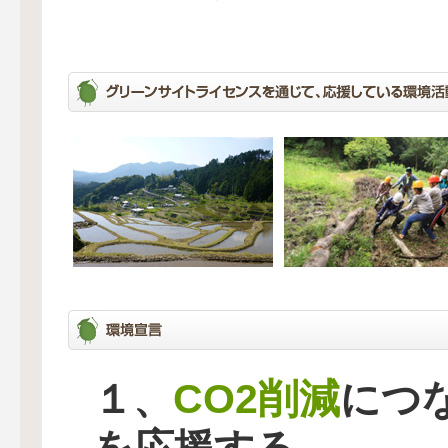
CO2削減
１、
につ