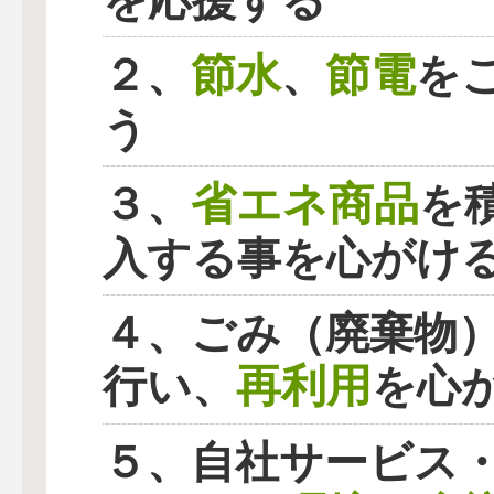
を応援する
節水
節電
２、
、
を
う
省エネ商品
３、
を
入する事を心がけ
４、ごみ（廃棄物
再利用
行い、
を心
５、自社サービス