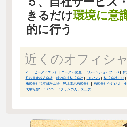
５、自社サービス
環境に意
きるだけ
的に行う
近くのオフィシ
PiF（ピーアイエフ）
|
エース不動産
|
バルーンショップFBiA
|
株
丹波興産株式会社
|
緑地測建株式会社
|
コレハジ
|
株式会社ＧＯ
|
株式会社福本穀粉工場
|
光緑電池株式会社
|
株式会社今井商店
|
セ
成果報酬SEO.com
|
バタサンのガラス工房