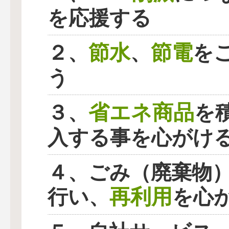
を応援する
節水
節電
２、
、
を
う
省エネ商品
３、
を
入する事を心がけ
４、ごみ（廃棄物
再利用
行い、
を心