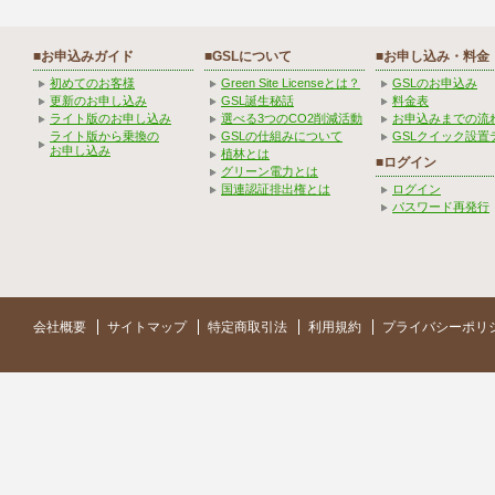
■お申込みガイド
■GSLについて
■お申し込み・料金
初めてのお客様
Green Site Licenseとは？
GSLのお申込み
更新のお申し込み
GSL誕生秘話
料金表
ライト版のお申し込み
選べる3つのCO2削減活動
お申込みまでの流
ライト版から乗換の
GSLの仕組みについて
GSLクイック設置
お申し込み
植林とは
■ログイン
グリーン電力とは
国連認証排出権とは
ログイン
パスワード再発行
会社概要
サイトマップ
特定商取引法
利用規約
プライバシーポリ