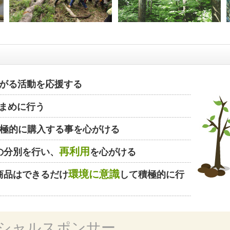
がる活動を応援する
まめに行う
極的に購入する事を心がける
再利用
の分別を行い、
を心がける
環境に意識
商品はできるだけ
して積極的に行
シャルスポンサー