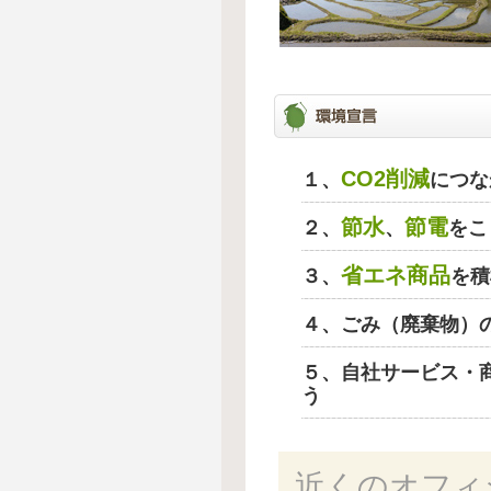
CO2削減
１、
につな
節水
節電
２、
、
をこ
省エネ商品
３、
を積
４、ごみ（廃棄物）
５、自社サービス・
う
近くのオフィ