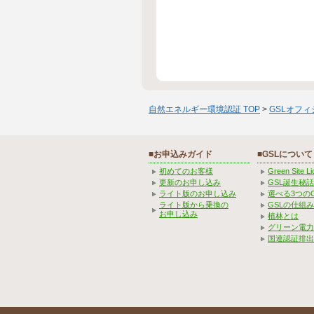
自然エネルギー環境認証 TOP
>
GSLオフ
■お申込みガイド
■GSLについて
初めてのお客様
Green Site 
更新のお申し込み
GSL誕生秘話
ライト版のお申し込み
選べる3つの
ライト版から乗換の
GSLの仕組
お申し込み
植林とは
グリーン電力
国連認証排出