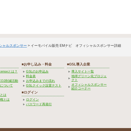
ィシャルスポンサー
> イーモバイル販売 EMナビ オフィシャルスポンサー詳細
■お申し込み・料金
■GSL導入企業
Licenseとは？
GSLのお申込み
導入サイト一覧
料金表
地球グリーン化プロジェ
クト
CO2削減活動
お申込みまでの流れ
オフィシャルスポンサー
みについて
GSLクイック設置テスト
紹介コーナー
■ログイン
とは
権とは
ログイン
パスワード再発行