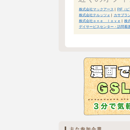
株式会社マックアース
|
PiF（
株式会社テルッツォ
|
カサブラ
株式会社ｏｎｅ ｌｏｖｅ
|
株
デイサービスセンター・訪問看