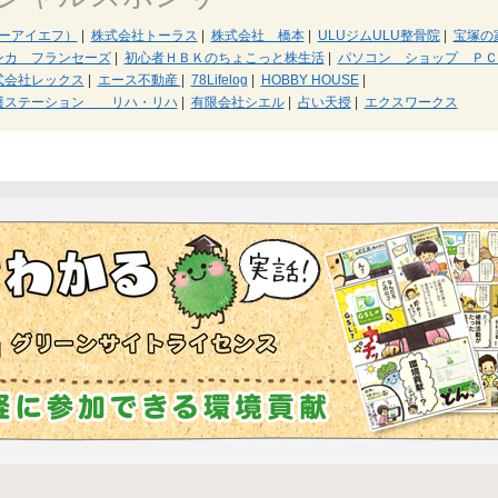
ピーアイエフ）
|
株式会社トーラス
|
株式会社 橋本
|
ULUジムULU整骨院
|
宝塚の
ンカ フランセーズ
|
初心者ＨＢＫのちょこっと株生活
|
パソコン ショップ ＰＣ
式会社レックス
|
エース不動産
|
78Lifelog
|
HOBBY HOUSE
|
護ステーション リハ・リハ
|
有限会社シエル
|
占い天授
|
エクスワークス