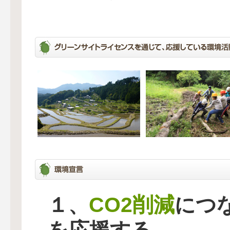
CO2削減
１、
につ