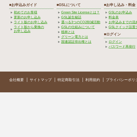
■お申込みガイド
■GSLについて
■お申し込み・料金
初めてのお客様
Green Site Licenseとは？
GSLのお申込み
更新のお申し込み
GSL誕生秘話
料金表
ライト版のお申し込み
選べる3つのCO2削減活動
お申込みまでの流
ライト版から乗換の
GSLの仕組みについて
GSLクイック設置
お申し込み
植林とは
■ログイン
グリーン電力とは
国連認証排出権とは
ログイン
パスワード再発行
会社概要
サイトマップ
特定商取引法
利用規約
プライバシーポリ