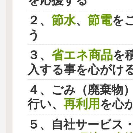
を応援する
節水
節電
２、
、
を
う
省エネ商品
３、
を
入する事を心がけ
４、ごみ（廃棄物
再利用
行い、
を心
５、自社サービス