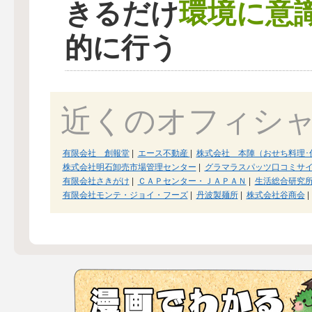
環境に意
きるだけ
的に行う
近くのオフィシ
有限会社 創報堂
|
エース不動産
|
株式会社 本陣（おせち料理･
株式会社明石卸売市場管理センター
|
グラマラスパッツ口コミサ
有限会社さきがけ
|
ＣＡＰセンター・ＪＡＰＡＮ
|
生活総合研究
有限会社モンテ・ジョイ・フーズ
|
丹波製麺所
|
株式会社谷商会
|