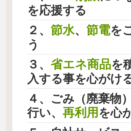
を応援する
節水
節電
２、
、
を
う
省エネ商品
３、
を
入する事を心がけ
４、ごみ（廃棄物
再利用
行い、
を心