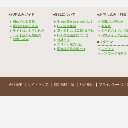
■お申込みガイド
■GSLについて
■お申し込み・料金
初めてのお客様
Green Site Licenseとは？
GSLのお申込み
更新のお申し込み
GSL誕生秘話
料金表
ライト版のお申し込み
選べる3つのCO2削減活動
お申込みまでの流
ライト版から乗換の
GSLの仕組みについて
GSLクイック設置
お申し込み
植林とは
■ログイン
グリーン電力とは
国連認証排出権とは
ログイン
パスワード再発行
会社概要
サイトマップ
特定商取引法
利用規約
プライバシーポリ