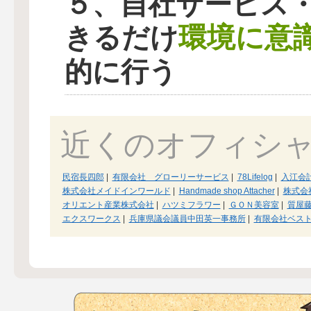
５、自社サービス
環境に意
きるだけ
的に行う
近くのオフィシ
民宿長四郎
|
有限会社 グローリーサービス
|
78Lifelog
|
入江会
株式会社メイドインワールド
|
Handmade shop Attacher
|
株式会
オリエント産業株式会社
|
ハツミフラワー
|
ＧＯＮ美容室
|
質屋
エクスワークス
|
兵庫県議会議員中田英一事務所
|
有限会社ベス