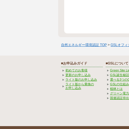
自然エネルギー環境認証 TOP
>
GSLオフ
■お申込みガイド
■GSLについて
初めてのお客様
Green Site 
更新のお申し込み
GSL誕生秘話
ライト版のお申し込み
選べる3つの
ライト版から乗換の
GSLの仕組
お申し込み
植林とは
グリーン電力
国連認証排出