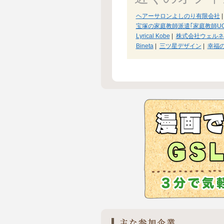
ヘアーサロンよしのり有限会社
|
宝塚の家庭教師派遣｢家庭教師UG
Lyrical Kobe
|
株式会社ウェルネ
Bineta
|
三ツ星デザイン
|
幸福