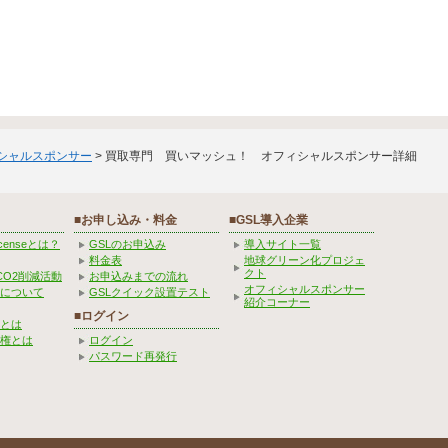
ィシャルスポンサー
> 買取専門 買いマッシュ！ オフィシャルスポンサー詳細
■お申し込み・料金
■GSL導入企業
Licenseとは？
GSLのお申込み
導入サイト一覧
料金表
地球グリーン化プロジェ
クト
CO2削減活動
お申込みまでの流れ
オフィシャルスポンサー
みについて
GSLクイック設置テスト
紹介コーナー
■ログイン
とは
権とは
ログイン
パスワード再発行