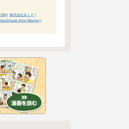
COM
|
株式会社ＢＬＰ
|
Handmade shop Attacher
|