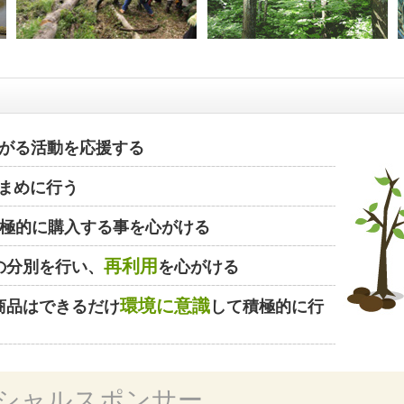
がる活動を応援する
まめに行う
極的に購入する事を心がける
再利用
の分別を行い、
を心がける
環境に意識
商品はできるだけ
して積極的に行
シャルスポンサー