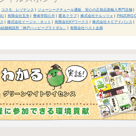
コスモ レゾナンス
|
ジューシークチュール通販 安心の正規品直輸入専門店舗
|
I｣
|
有限会社五光
|
整体学院心月
|
匿名クラブ
|
株式会社テルッツォ
|
PINZORO.
ス
|
株式会社イージャ・ネット
|
有限会社KYワークス
|
株式会社ＡＣアドバンス
|
の結婚相談所「神戸ハッピーブライダル」
|
有限会社ベスト企画