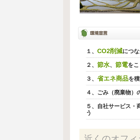
CO2削減
１、
につな
節水
節電
２、
、
をこ
省エネ商品
３、
を積
４、ごみ（廃棄物）
５、自社サービス・
う
近くのオフィ