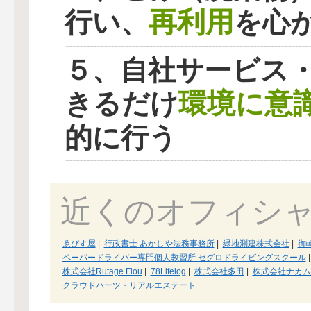
再利用
行い、
を心
５、自社サービス
環境に意
きるだけ
的に行う
近くのオフィシ
ゑびす屋
|
行政書士 あかしや法務事務所
|
緑地測建株式会社
|
御
ペーパードライバー専門個人教習所 セグロドライビングスクール
|
株式会社Rutage Flou
|
78Lifelog
|
株式会社多田
|
株式会社ナカム
クラウドハーツ・リアルエステート