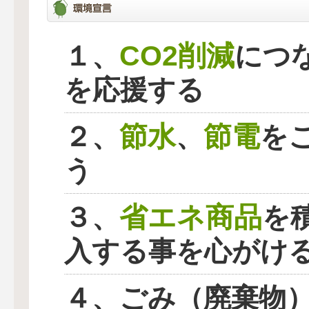
CO2削減
１、
につ
を応援する
節水
節電
２、
、
を
う
省エネ商品
３、
を
入する事を心がけ
４、ごみ（廃棄物