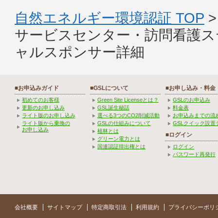
自然エネルギー環境認証 TOP
サービスセンター・訪問看護
ャルスポンサー詳細
■お申込みガイド
■GSLについて
■お申し込み・料金
初めてのお客様
Green Site Licenseとは？
GSLのお申込み
更新のお申し込み
GSL誕生秘話
料金表
ライト版のお申し込み
選べる3つのCO2削減活動
お申込みまでの流
ライト版から乗換の
GSLの仕組みについて
GSLクイック設置
お申し込み
植林とは
■ログイン
グリーン電力とは
国連認証排出権とは
ログイン
パスワード再発行
会社概要
サイトマップ
特定商取引法
利用規約
プライバシーポリ