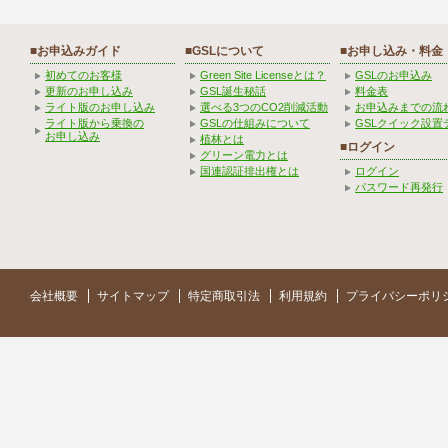
■お申込みガイド
■GSLについて
■お申し込み・料金
初めてのお客様
Green Site Licenseとは？
GSLのお申込み
更新のお申し込み
GSL誕生秘話
料金表
ライト版のお申し込み
選べる3つのCO2削減活動
お申込みまでの流
ライト版から乗換の
GSLの仕組みについて
GSLクイック設置
お申し込み
植林とは
■ログイン
グリーン電力とは
国連認証排出権とは
ログイン
パスワード再発行
会社概要
サイトマップ
特定商取引法
利用規約
プライバシーポリ