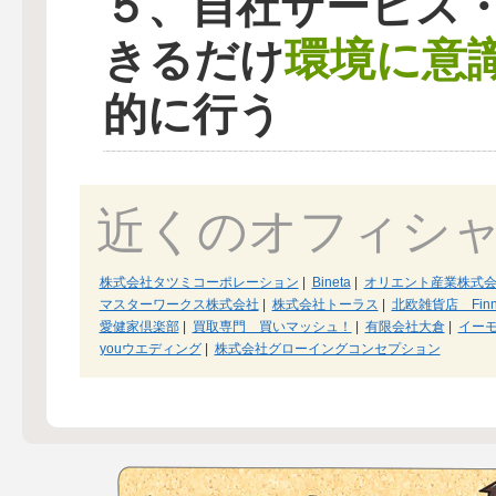
５、自社サービス
環境に意
きるだけ
的に行う
近くのオフィシ
株式会社タツミコーポレーション
|
Bineta
|
オリエント産業株式
マスターワークス株式会社
|
株式会社トーラス
|
北欧雑貨店 FinnS
愛健家倶楽部
|
買取専門 買いマッシュ！
|
有限会社大倉
|
イーモ
youウエディング
|
株式会社グローイングコンセプション