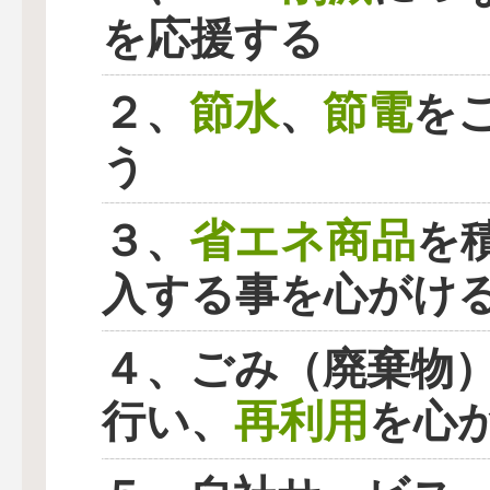
を応援する
節水
節電
２、
、
を
う
省エネ商品
３、
を
入する事を心がけ
４、ごみ（廃棄物
再利用
行い、
を心