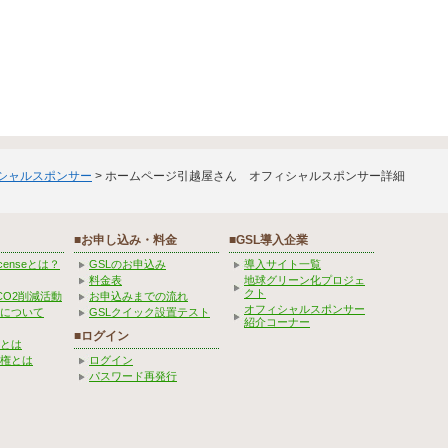
ィシャルスポンサー
> ホームページ引越屋さん オフィシャルスポンサー詳細
■お申し込み・料金
■GSL導入企業
Licenseとは？
GSLのお申込み
導入サイト一覧
料金表
地球グリーン化プロジェ
クト
CO2削減活動
お申込みまでの流れ
オフィシャルスポンサー
みについて
GSLクイック設置テスト
紹介コーナー
■ログイン
とは
権とは
ログイン
パスワード再発行