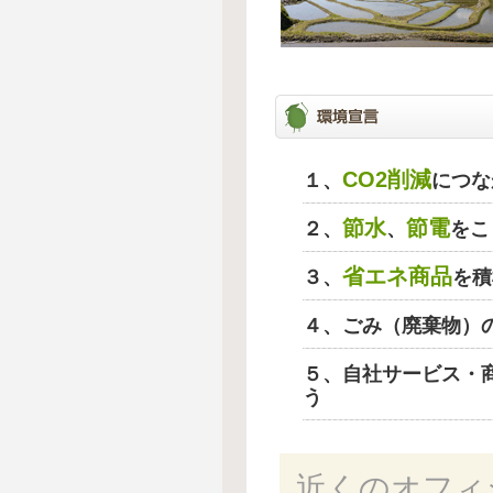
CO2削減
１、
につな
節水
節電
２、
、
をこ
省エネ商品
３、
を積
４、ごみ（廃棄物）
５、自社サービス・
う
近くのオフィ