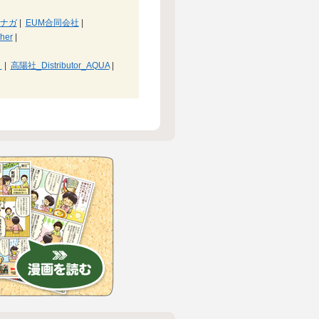
ナガ
|
EUM合同会社
|
her
|
戸
|
高陽社_Distributor_AQUA
|