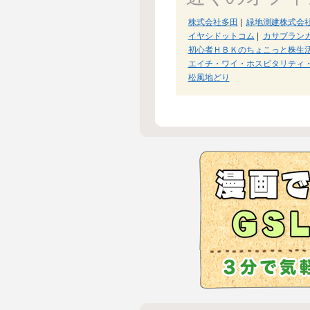
株式会社多田
|
緑地測建株式会
イヤシドットコム
|
カサブラン
初心者ＨＢＫのちょこっと株生
エイチ・ワイ・ホスピタリティ
松風地どり