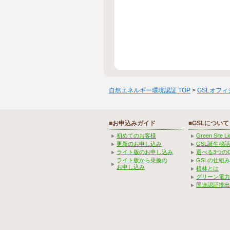
自然エネルギー環境認証 TOP
>
GSLオフ
■お申込みガイド
■GSLについて
初めてのお客様
Green Site 
更新のお申し込み
GSL誕生秘話
ライト版のお申し込み
選べる3つの
ライト版から乗換の
GSLの仕組
お申し込み
植林とは
グリーン電力
国連認証排出