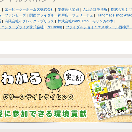
社
|
エービーシーホームズ株式会社
|
愛健家倶楽部
|
入江会計事務所
|
株式会社ミヤ
カ フランセーズ
|
関西ブライダル 神戸店 フェリーチェ
|
Handmade shop Attac
活
|
有限会社イグレック・プリュス
|
株式会社WebClimb
|
モリンガの木
|
・エンタープライズ株式会社
|
78Lifelog
|
ブライダルジョイ＊エスポワール西神