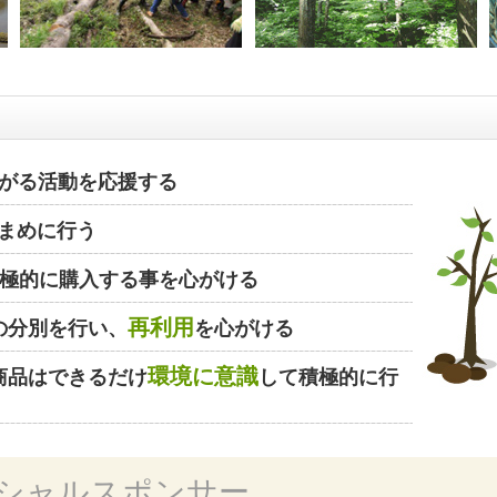
がる活動を応援する
まめに行う
極的に購入する事を心がける
再利用
の分別を行い、
を心がける
環境に意識
商品はできるだけ
して積極的に行
シャルスポンサー