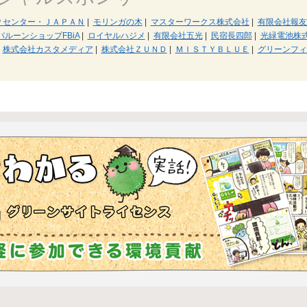
Ｐセンター・ＪＡＰＡＮ
|
モリンガの木
|
マスターワークス株式会社
|
有限会社報友
バルーンショップFBiA
|
ロイヤルハジメ
|
有限会社五光
|
民宿長四郎
|
光緑電池株
株式会社カスタメディア
|
株式会社ＺＵＮＤ
|
ＭＩＳＴＹＢＬＵＥ
|
グリーンフィ