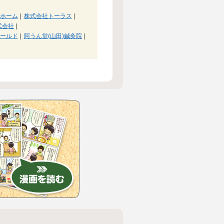
ホーム
|
株式会社トーラス
|
式会社
|
ールド
|
阿うん堂(山田)鍼灸院
|