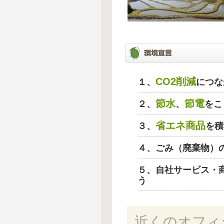
CO2削減
１、
につな
節水
節電
２、
、
をこ
省エネ商品
３、
を積
４、ごみ（廃棄物）
５、自社サービス・
う
近くのオフィ