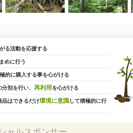
がる活動を応援する
まめに行う
極的に購入する事を心がける
再利用
の分別を行い、
を心がける
環境に意識
商品はできるだけ
して積極的に行
シャルスポンサー