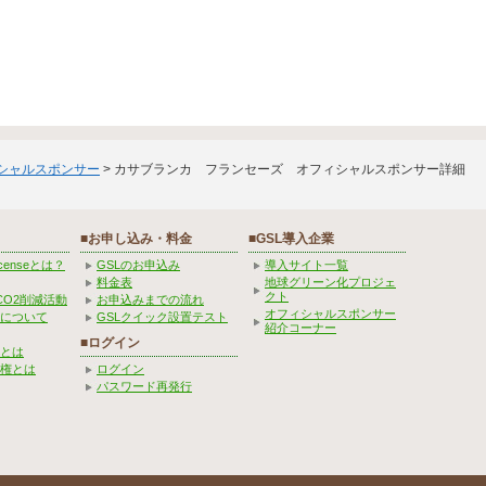
ィシャルスポンサー
> カサブランカ フランセーズ オフィシャルスポンサー詳細
■お申し込み・料金
■GSL導入企業
Licenseとは？
GSLのお申込み
導入サイト一覧
料金表
地球グリーン化プロジェ
クト
CO2削減活動
お申込みまでの流れ
オフィシャルスポンサー
みについて
GSLクイック設置テスト
紹介コーナー
■ログイン
とは
権とは
ログイン
パスワード再発行