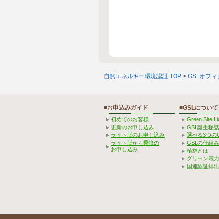
自然エネルギー環境認証 TOP
>
GSLオフ
■お申込みガイド
■GSLについて
初めてのお客様
Green Site 
更新のお申し込み
GSL誕生秘話
ライト版のお申し込み
選べる3つの
ライト版から乗換の
GSLの仕組
お申し込み
植林とは
グリーン電力
国連認証排出