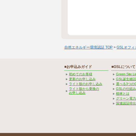
自然エネルギー環境認証 TOP
>
GSLオフ
■お申込みガイド
■GSLについて
初めてのお客様
Green Site 
更新のお申し込み
GSL誕生秘話
ライト版のお申し込み
選べる3つの
ライト版から乗換の
GSLの仕組
お申し込み
植林とは
グリーン電力
国連認証排出