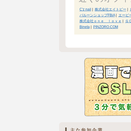
C'z nail
|
株式会社エイトビー
|
バルーンショップFBiA
|
エービ
株式会社ｏｎｅ ｌｏｖｅ
|
Ｇ
Bineta
|
PINZORO.COM