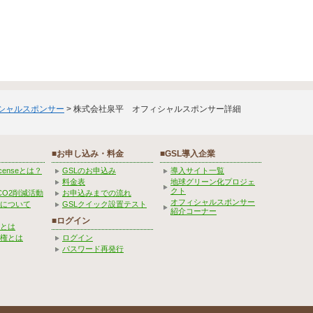
ィシャルスポンサー
> 株式会社泉平 オフィシャルスポンサー詳細
■お申し込み・料金
■GSL導入企業
Licenseとは？
GSLのお申込み
導入サイト一覧
料金表
地球グリーン化プロジェ
クト
CO2削減活動
お申込みまでの流れ
オフィシャルスポンサー
みについて
GSLクイック設置テスト
紹介コーナー
■ログイン
とは
権とは
ログイン
パスワード再発行