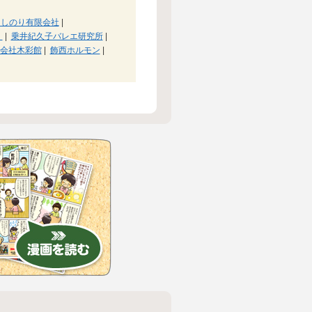
よしのり有限会社
|
）
|
乗井紀久子バレエ研究所
|
会社木彩館
|
飾西ホルモン
|