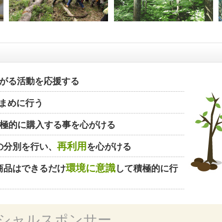
がる活動を応援する
まめに行う
極的に購入する事を心がける
再利用
の分別を行い、
を心がける
環境に意識
商品はできるだけ
して積極的に行
シャルスポンサー