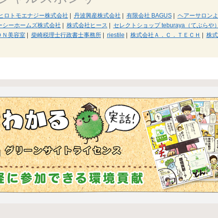
ヒロトモエナジー株式会社
|
丹波興産株式会社
|
有限会社 BAGUS
|
ヘアーサロン
ーシーホームズ株式会社
|
株式会社ヒース
|
セレクトショップ teburaya（てぶらや
ＯＮ美容室
|
柴崎税理士行政書士事務所
|
riestile
|
株式会社Ａ．Ｃ．ＴＥＣＨ
|
株式