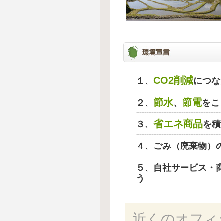
CO2削減
１、
につな
節水
節電
２、
、
をこ
省エネ商品
３、
を積
４、ごみ（廃棄物）
５、自社サービス・
う
近くのオフィ