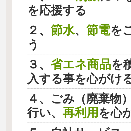
を応援する
節水
節電
２、
、
を
う
省エネ商品
３、
を
入する事を心がけ
４、ごみ（廃棄物
再利用
行い、
を心