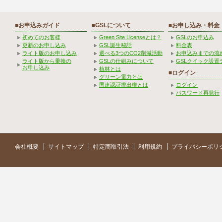
■お申込みガイド
■GSLについて
■お申し込み・料金
初めてのお客様
Green Site Licenseとは？
GSLのお申込み
更新のお申し込み
GSL誕生秘話
料金表
ライト版のお申し込み
選べる3つのCO2削減活動
お申込みまでの流
ライト版から乗換の
GSLの仕組みについて
GSLクイック設置
お申し込み
植林とは
■ログイン
グリーン電力とは
国連認証排出権とは
ログイン
パスワード再発行
会社概要
サイトマップ
特定商取引法
利用規約
プライバシーポリ