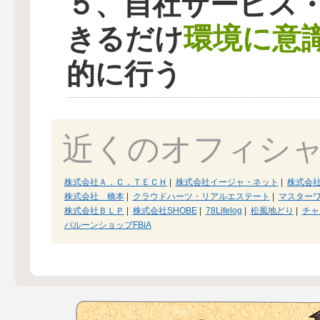
５、自社サービス
環境に意
きるだけ
的に行う
近くのオフィシ
株式会社Ａ．Ｃ．ＴＥＣＨ
|
株式会社イージャ・ネット
|
株式会
株式会社 橋本
|
クラウドハーツ・リアルエステート
|
マスター
株式会社ＢＬＰ
|
株式会社SHOBE
|
78Lifelog
|
松風地どり
|
チャ
バルーンショップFBiA