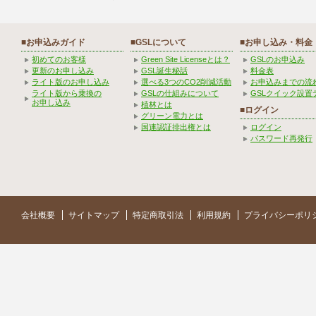
■お申込みガイド
■GSLについて
■お申し込み・料金
初めてのお客様
Green Site Licenseとは？
GSLのお申込み
更新のお申し込み
GSL誕生秘話
料金表
ライト版のお申し込み
選べる3つのCO2削減活動
お申込みまでの流
ライト版から乗換の
GSLの仕組みについて
GSLクイック設置
お申し込み
植林とは
■ログイン
グリーン電力とは
国連認証排出権とは
ログイン
パスワード再発行
会社概要
サイトマップ
特定商取引法
利用規約
プライバシーポリ