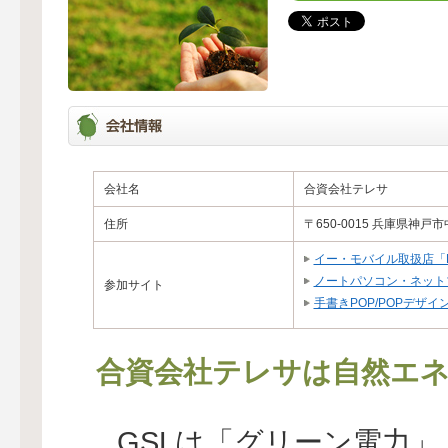
会社名
合資会社テレサ
住所
〒650-0015 兵庫県神戸市
イー・モバイル取扱店「
ノートパソコン・ネット
参加サイト
手書きPOP/POPデザ
合資会社テレサは自然エネ
GSLは「グリーン電力