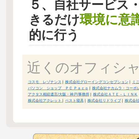
５、自社サービス
環境に意
きるだけ
的に行う
近くのオフィシ
コスモ レゾナンス
|
株式会社グローイングコンセプション
|
ミ
パソコン ショップ ＰＣ Ｐａｃｏ
|
株式会社ナカムラ・コーポ
アクタス相続遺言/大阪・神戸/事務所
|
株式会社ＡＴＥ－ＬＩＮＫ
株式会社アクレット
|
ベスト寝具
|
株式会社リドライブ
|
株式会社N