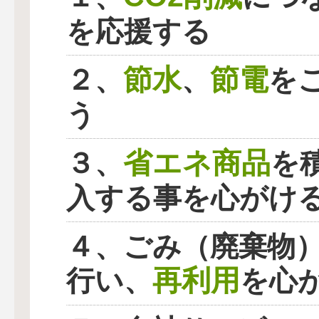
を応援する
節水
節電
２、
、
を
う
省エネ商品
３、
を
入する事を心がけ
４、ごみ（廃棄物
再利用
行い、
を心