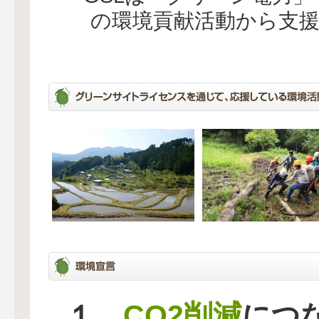
の環境貢献活動から支
CO2削減
１、
につ