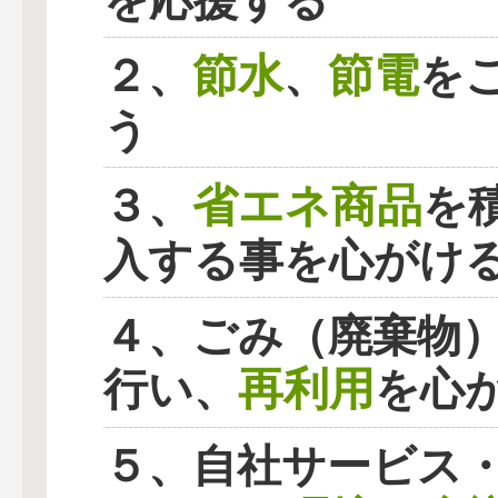
を応援する
節水
節電
２、
、
を
う
省エネ商品
３、
を
入する事を心がけ
４、ごみ（廃棄物
再利用
行い、
を心
５、自社サービス