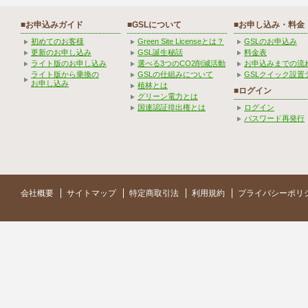
■お申込みガイド
■GSLについて
■お申し込み・料金
初めてのお客様
Green Site Licenseとは？
GSLのお申込み
更新のお申し込み
GSL誕生秘話
料金表
ライト版のお申し込み
選べる3つのCO2削減活動
お申込みまでの流
ライト版から乗換の
GSLの仕組みについて
GSLクイック設置
お申し込み
植林とは
■ログイン
グリーン電力とは
国連認証排出権とは
ログイン
パスワード再発行
会社概要
サイトマップ
特定商取引法
利用規約
プライバシーポリ