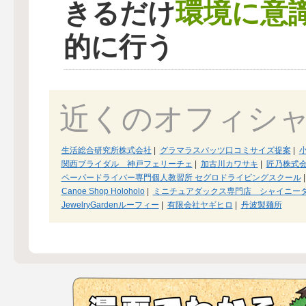
環境に意
きるだけ
的に行う
近くのオフィシ
生活総合研究所株式会社
|
グラマラスパッツ口コミサイズ提案
|
関西ブライダル 神戸フェリーチェ
|
加古川カワサキ
|
匠乃株式
ペーパードライバー専門個人教習所 セグロドライビングスクール
|
Canoe Shop Holoholo
|
ミニチュアダックス専門店 シャイニー
JewelryGardenルーフィー
|
有限会社ヤギヒロ
|
丹波製麺所