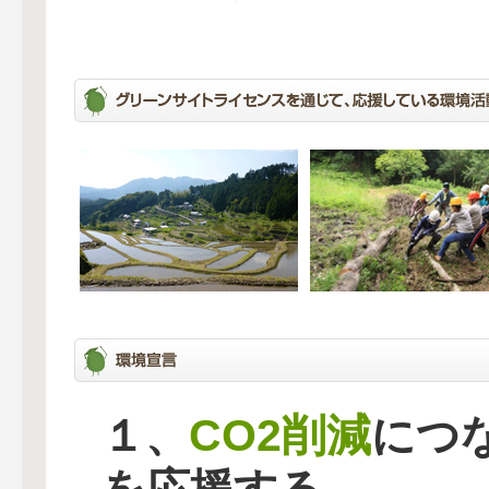
CO2削減
１、
につ