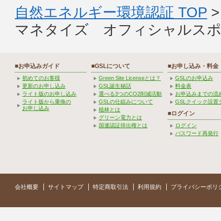
自然エネルギー環境認証 TOP
マネタイズ オフィシャルスポ
■お申込みガイド
■GSLについて
■お申し込み・料金
初めてのお客様
Green Site Licenseとは？
GSLのお申込み
更新のお申し込み
GSL誕生秘話
料金表
ライト版のお申し込み
選べる3つのCO2削減活動
お申込みまでの流
ライト版から乗換の
GSLの仕組みについて
GSLクイック設置
お申し込み
植林とは
■ログイン
グリーン電力とは
国連認証排出権とは
ログイン
パスワード再発行
会社概要
サイトマップ
特定商取引法
利用規約
プライバシーポリ