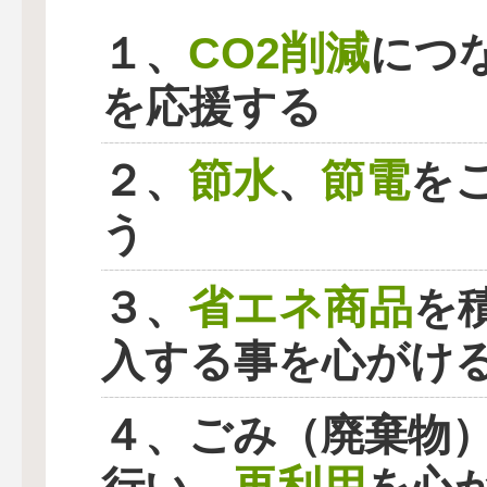
CO2削減
１、
につ
を応援する
節水
節電
２、
、
を
う
省エネ商品
３、
を
入する事を心がけ
４、ごみ（廃棄物