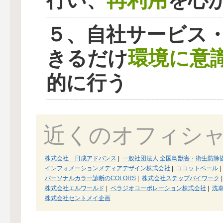
再利用
行い、
を心
５、自社サービス
環境に意
きるだけ
的に行う
近くのオフィシ
株式会社 日成アドバンス
|
一般社団法人 全国鳥獣害・衛生防除
インフォメーションメディアデザイン株式会社
|
ココットベール
|
パーソナルカラー診断のCOLORS
|
株式会社ステップバイワーク
|
株式会社エルワールド
|
ベラジオコーポレーション株式会社
|
洗車
株式会社セントメイ企画