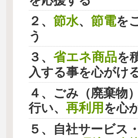
を応援する
節水
節電
２、
、
を
う
省エネ商品
３、
を
入する事を心がけ
４、ごみ（廃棄物
再利用
行い、
を心
５、自社サービス