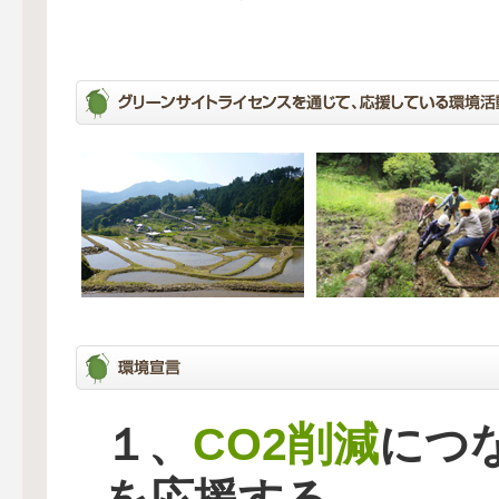
CO2削減
１、
につ