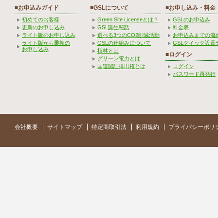
■お申込みガイド
■GSLについて
■お申し込み・料金
初めてのお客様
Green Site Licenseとは？
GSLのお申込み
更新のお申し込み
GSL誕生秘話
料金表
ライト版のお申し込み
選べる3つのCO2削減活動
お申込みまでの流
ライト版から乗換の
GSLの仕組みについて
GSLクイック設置
お申し込み
植林とは
■ログイン
グリーン電力とは
国連認証排出権とは
ログイン
パスワード再発行
会社概要
サイトマップ
特定商取引法
利用規約
プライバシーポリ