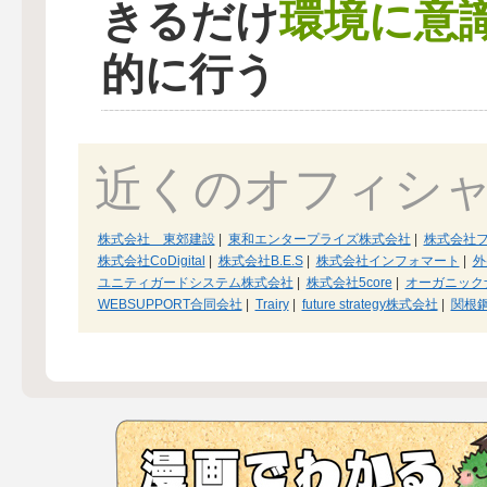
環境に意
きるだけ
的に行う
近くのオフィシ
株式会社 東郊建設
|
東和エンタープライズ株式会社
|
株式会社
株式会社CoDigital
|
株式会社B.E.S
|
株式会社インフォマート
|
外
ユニティガードシステム株式会社
|
株式会社5core
|
オーガニック
WEBSUPPORT合同会社
|
Trairy
|
future strategy株式会社
|
関根