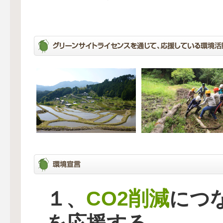
CO2削減
１、
につ