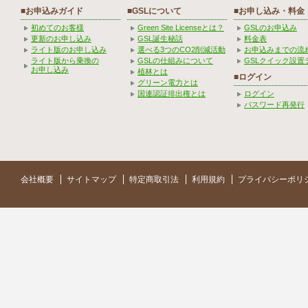
■お申込みガイド
■GSLについて
■お申し込み・料金
初めてのお客様
Green Site Licenseとは？
GSLのお申込み
更新のお申し込み
GSL誕生秘話
料金表
ライト版のお申し込み
選べる3つのCO2削減活動
お申込みまでの流
ライト版から乗換の
GSLの仕組みについて
GSLクイック設置
お申し込み
植林とは
■ログイン
グリーン電力とは
国連認証排出権とは
ログイン
パスワード再発行
会社概要
サイトマップ
特定商取引法
利用規約
プライバシーポリ