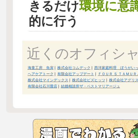
環境に意
きるだけ
的に行う
近くのオフィシ
海童工房 魚寅
|
株式会社コムデック
|
西洋家庭料理 ぼうがい
ヘアケアトーク
|
有限会社アップデート
|
ＦＯＵＲ Ｓ ＴＡＭＵ
株式会社マインデックス
|
株式会社ビズヒッツ
|
株式会社アグリ
有限会社石川畳店
|
結婚相談所ザ・ベストマリアージュ