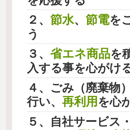
を応援する
節水
節電
２、
、
を
う
省エネ商品
３、
を
入する事を心がけ
４、ごみ（廃棄物
再利用
行い、
を心
５、自社サービス