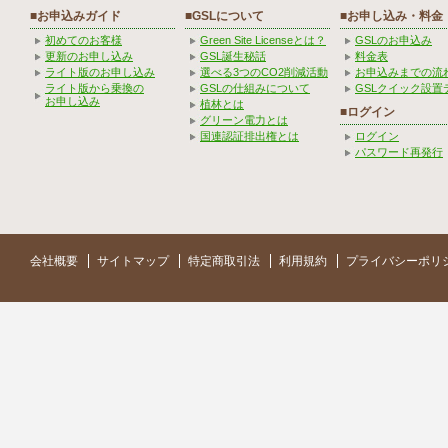
■お申込みガイド
■GSLについて
■お申し込み・料金
初めてのお客様
Green Site Licenseとは？
GSLのお申込み
更新のお申し込み
GSL誕生秘話
料金表
ライト版のお申し込み
選べる3つのCO2削減活動
お申込みまでの流
ライト版から乗換の
GSLの仕組みについて
GSLクイック設置
お申し込み
植林とは
■ログイン
グリーン電力とは
国連認証排出権とは
ログイン
パスワード再発行
会社概要
サイトマップ
特定商取引法
利用規約
プライバシーポリ