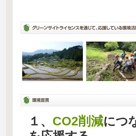
CO2削減
１、
につ