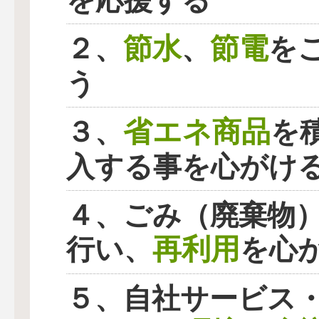
を応援する
節水
節電
２、
、
を
う
省エネ商品
３、
を
入する事を心がけ
４、ごみ（廃棄物
再利用
行い、
を心
５、自社サービス