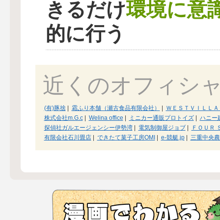
環境に意
きるだけ
的に行う
近くのオフィシ
(有)豚捨
|
霜ふり本舗（瀬古食品有限会社）
|
ＷＥＳＴＶＩＬＬＡ
株式会社m.G.c
|
Welina office
|
ミニカー通販プロトイズ
|
ハニー
探偵社ガルエージェンシー伊勢湾
|
電気制御屋ジョブ
|
ＦＯＵＲ 
有限会社石川畳店
|
できたて菓子工房OMI
|
e-競艇.jp
|
三重中央農