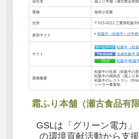
会社名
霜ふり本舗（瀬古食品有限
業種
食肉小売業
住所
〒515-0212 三重県松阪市
松阪牛（松坂牛）の牛肉
参加サイト
松阪牛（松坂
サイト
名産松阪牛 
松阪牛(松坂
松阪牛の生産（松阪牛の里
松阪牛の精肉店（霜ふり本
業務概要
松阪牛のレストラン（Dream
ソーラー事業部
霜ふり本舗（瀬古食品有
GSLは「グリーン電力
の環境貢献活動から支