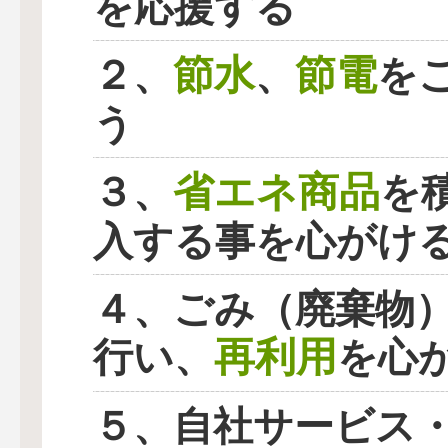
を応援する
節水
節電
２、
、
を
う
省エネ商品
３、
を
入する事を心がけ
４、ごみ（廃棄物
再利用
行い、
を心
５、自社サービス