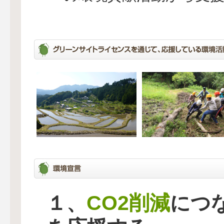
CO2削減
１、
につ