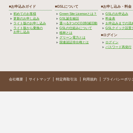
■お申込みガイド
■GSLについて
■お申し込み・料金
初めてのお客様
Green Site Licenseとは？
GSLのお申込み
更新のお申し込み
GSL誕生秘話
料金表
ライト版のお申し込み
選べる3つのCO2削減活動
お申込みまでの流
ライト版から乗換の
GSLの仕組みについて
GSLクイック設置
お申し込み
植林とは
■ログイン
グリーン電力とは
国連認証排出権とは
ログイン
パスワード再発行
会社概要
サイトマップ
特定商取引法
利用規約
プライバシーポリ