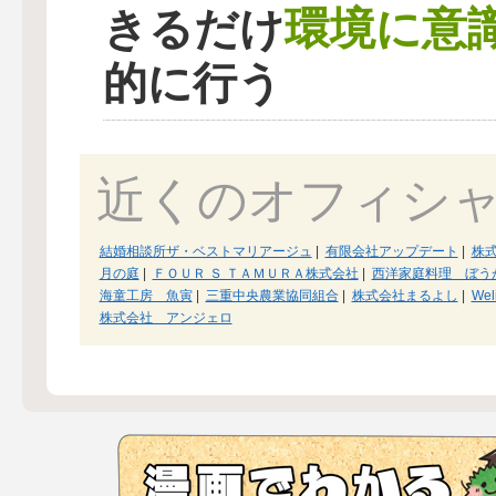
環境に意
きるだけ
的に行う
近くのオフィシ
結婚相談所ザ・ベストマリアージュ
|
有限会社アップデート
|
株
月の庭
|
ＦＯＵＲ Ｓ ＴＡＭＵＲＡ株式会社
|
西洋家庭料理 ぼう
海童工房 魚寅
|
三重中央農業協同組合
|
株式会社まるよし
|
Weli
株式会社 アンジェロ