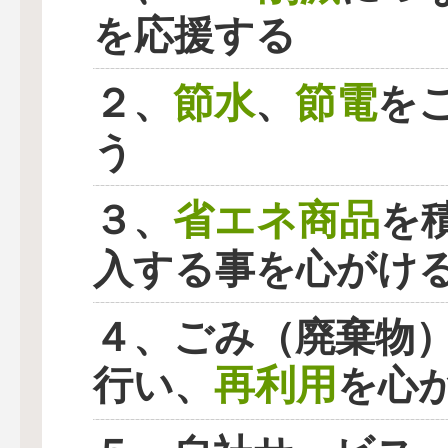
を応援する
節水
節電
２、
、
を
う
省エネ商品
３、
を
入する事を心がけ
４、ごみ（廃棄物
再利用
行い、
を心