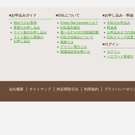
■お申込みガイド
■GSLについて
■お申し込み・料金
初めてのお客様
Green Site Licenseとは？
GSLのお申込み
更新のお申し込み
GSL誕生秘話
料金表
ライト版のお申し込み
選べる3つのCO2削減活動
お申込みまでの流
ライト版から乗換の
GSLの仕組みについて
GSLクイック設置
お申し込み
植林とは
■ログイン
グリーン電力とは
国連認証排出権とは
ログイン
パスワード再発行
会社概要
サイトマップ
特定商取引法
利用規約
プライバシーポリ