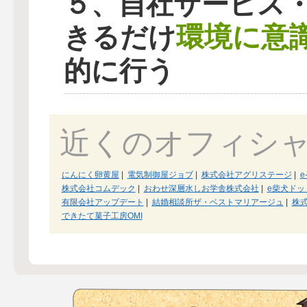
５、自社サービス
環境に意
きるだけ
的に行う
近くのオフィシ
にんにく卵黄屋
|
電気制御屋ジョブ
|
株式会社アグリステージ
|
e
株式会社コムデック
|
おわせ深層水しお学舎株式会社
|
e柴犬ドッ
有限会社アップデート
|
結婚相談所ザ・ベストマリアージュ
|
株
できたて菓子工房OMI