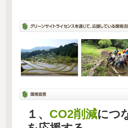
CO2削減
１、
につ