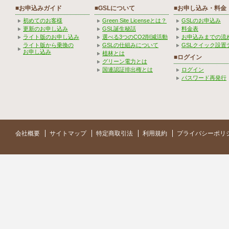
■お申込みガイド
■GSLについて
■お申し込み・料金
初めてのお客様
Green Site Licenseとは？
GSLのお申込み
更新のお申し込み
GSL誕生秘話
料金表
ライト版のお申し込み
選べる3つのCO2削減活動
お申込みまでの流
ライト版から乗換の
GSLの仕組みについて
GSLクイック設置
お申し込み
植林とは
■ログイン
グリーン電力とは
国連認証排出権とは
ログイン
パスワード再発行
会社概要
サイトマップ
特定商取引法
利用規約
プライバシーポリ