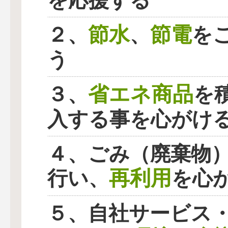
を応援する
節水
節電
２、
、
を
う
省エネ商品
３、
を
入する事を心がけ
４、ごみ（廃棄物
再利用
行い、
を心
５、自社サービス