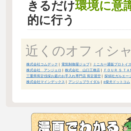
環境に意
きるだけ
的に行う
近くのオフィシ
株式会社コムデック
|
電気制御屋ジョブ
|
ミニカー通販プロトイ
株式会社 アンジェロ
|
株式会社 山口工務店
|
ＦＯＵＲ Ｓ Ｔ
三重県剪定伐採お庭のお手入れ専門店 剪定屋空
|
探偵社ガルエー
株式会社マインデックス
|
アンジュブライダル
|
e柴犬ドットコム