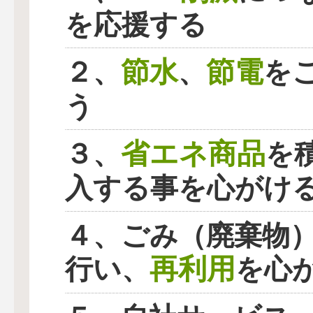
を応援する
節水
節電
２、
、
を
う
省エネ商品
３、
を
入する事を心がけ
４、ごみ（廃棄物
再利用
行い、
を心