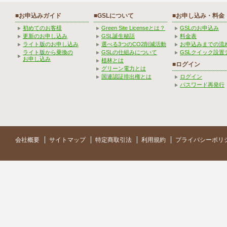
■お申込みガイド
■GSLについて
■お申し込み・料金
初めてのお客様
Green Site Licenseとは？
GSLのお申込み
更新のお申し込み
GSL誕生秘話
料金表
ライト版のお申し込み
選べる3つのCO2削減活動
お申込みまでの流
ライト版から乗換の
GSLの仕組みについて
GSLクイック設置
お申し込み
植林とは
■ログイン
グリーン電力とは
国連認証排出権とは
ログイン
パスワード再発行
会社概要
サイトマップ
特定商取引法
利用規約
プライバシーポリ