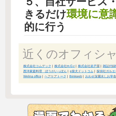
５、自社サービス
環境に意
きるだけ
的に行う
近くのオフィシ
株式会社コムデック
|
株式会社m.G.c
|
株式会社岩戸屋
|
雑誌付録f
西洋家庭料理 ぼうがいっぽん
|
e柴犬ドットコム
|
探偵社ガルエ
Welina office
|
ヘアケアトーク
|
thinkweb
|
おわせ深層水しお学