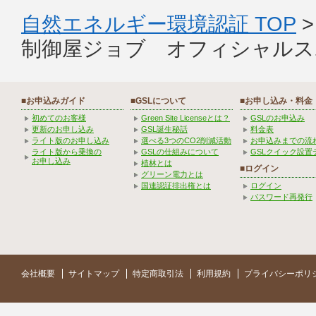
自然エネルギー環境認証 TOP
制御屋ジョブ オフィシャルス
■お申込みガイド
■GSLについて
■お申し込み・料金
初めてのお客様
Green Site Licenseとは？
GSLのお申込み
更新のお申し込み
GSL誕生秘話
料金表
ライト版のお申し込み
選べる3つのCO2削減活動
お申込みまでの流
ライト版から乗換の
GSLの仕組みについて
GSLクイック設置
お申し込み
植林とは
■ログイン
グリーン電力とは
国連認証排出権とは
ログイン
パスワード再発行
会社概要
サイトマップ
特定商取引法
利用規約
プライバシーポリ