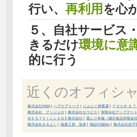
再利用
行い、
を心
５、自社サービス
環境に意
きるだけ
的に行う
近くのオフィシ
株式会社AWA
|
ヘアケアトーク
|
にんにく卵黄屋
|
ＦＯＵＲ Ｓ 
株式会社 アンジェロ
|
株式会社セラピス
|
有限会社アップデー
ＷＥＳＴＶＩＬＬＡＧＥ株式会社
|
霜ふり本舗（瀬古食品有限会
株式会社まるよし
|
海童工房 魚寅
|
雑誌付録fan
|
株式会社岩戸