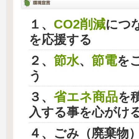
CO2削減
１、
につ
を応援する
節水
節電
２、
、
を
う
省エネ商品
３、
を
入する事を心がけ
４、ごみ（廃棄物