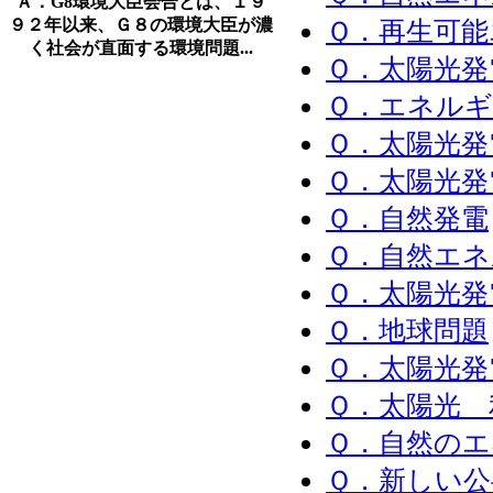
Ａ．G8環境大臣会合とは、１９
９２年以来、Ｇ８の環境大臣が濃
Ｑ．再生可能
く社会が直面する環境問題...
Ｑ．太陽光発
Ｑ．エネルギ
Ｑ．太陽光発
Ｑ．太陽光発
Ｑ．自然発電
Ｑ．自然エ
Ｑ．太陽光発
Ｑ．地球問題
Ｑ．太陽光発
Ｑ．太陽光 
Ｑ．自然のエ
Ｑ．新しい公