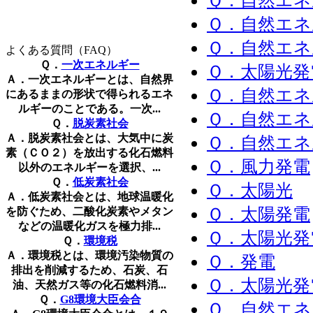
Ｑ．自然エネ
Ｑ．自然エネ
Ｑ．自然エネ
よくある質問（FAQ）
Ｑ．
一次エネルギー
Ｑ．太陽光発
Ａ．一次エネルギーとは、自然界
Ｑ．自然エネ
にあるままの形状で得られるエネ
ルギーのことである。一次...
Ｑ．自然エネ
Ｑ．
脱炭素社会
Ａ．脱炭素社会とは、大気中に炭
Ｑ．自然エネ
素（ＣＯ２）を放出する化石燃料
Ｑ．風力発電
以外のエネルギーを選択、...
Ｑ．
低炭素社会
Ｑ．太陽光
Ａ．低炭素社会とは、地球温暖化
Ｑ．太陽発電
を防ぐため、二酸化炭素やメタン
などの温暖化ガスを極力排...
Ｑ．太陽光発
Ｑ．
環境税
Ａ．環境税とは、環境汚染物質の
Ｑ．発電
排出を削減するため、石炭、石
Ｑ．太陽光発
油、天然ガス等の化石燃料消...
Ｑ．
G8環境大臣会合
Ｑ．自然エネ