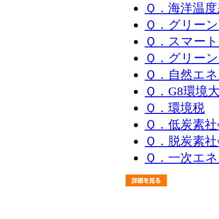
Ｑ．海洋温度
Ｑ．グリーン
Ｑ．スマー
Ｑ．グリー
Ｑ．自然エネ
Ｑ．G8環境
Ｑ．環境税
Ｑ．低炭素社
Ｑ．脱炭素社
Ｑ．一次エネ