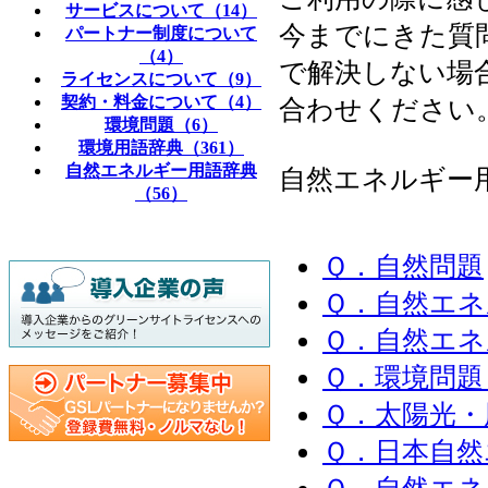
サービスについて（14）
今までにきた質
パートナー制度について
（4）
で解決しない場
ライセンスについて（9）
契約・料金について（4）
合わせください
環境問題（6）
環境用語辞典（361）
自然エネルギー用語辞典
自然エネルギー
（56）
Ｑ．自然問題
Ｑ．自然エネ
Ｑ．自然エネ
Ｑ．環境問題
Ｑ．太陽光・
Ｑ．日本自然