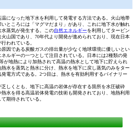
高温になった地下水を利用して発電する方法である。火山地帯
深いところには「マグマだまり」があり、これに地下水が触れ
は水蒸気が発生する。この
自然エネルギー
を利用してタービン
は火山国であり、70年代より開発が進められており、現在日本
が行われている。
の原因である炭酸ガスの排出量が少なく地球環境に優しいとい
エネルギーの一つとして注目されている。日本には2種類の発
水等が地熱により加熱されて高温の熱水として地下に貯えられ
地熱水を蒸気と熱水に分け、熱水を地下に戻し蒸気のみをター
気発電方式である。2つ目は、熱水を有効利用するバイナリー
が乏しくとも、地下に高温の岩体が存在する箇所を水圧破砕
や熱水を得る高温岩体発電の技術も開発されており、地熱利用
して期待されている。