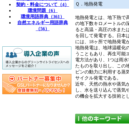
Ｑ．地熱発電
契約・料金について（4）
環境問題（6）
環境用語辞典（361）
地熱発電とは、地下熱で
自然エネルギー用語辞典
の地下数キロメートルの
（56）
ると高温・高圧の水また
を回して発電する。日本
には、18ヶ所で地熱発電
地熱発電は、地球温暖化
うこともあり、再生可能
電方法があり、1つは雨
たものを取り出し、この
ビンの動力に利用する蒸
サイクル発電である。
近年、天然の熱水や蒸気
し、水を送り込んで蒸気
の機会を拡大する技術と