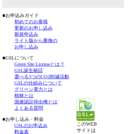
■お申込みガイド
初めてのお客様
更新のお申し込み
新規申込み
ライト版から乗換の
お申し込み
■GSLについて
Green Site Licenseとは？
GSL誕生秘話
選べる3つのCO2削減活動
GSLの仕組みについて
グリーン電力とは
植林とは
国連認証排出権とは
よくある質問
■お申し込み・料金
このWEB
GSLのお申込み
サイトは
料金表