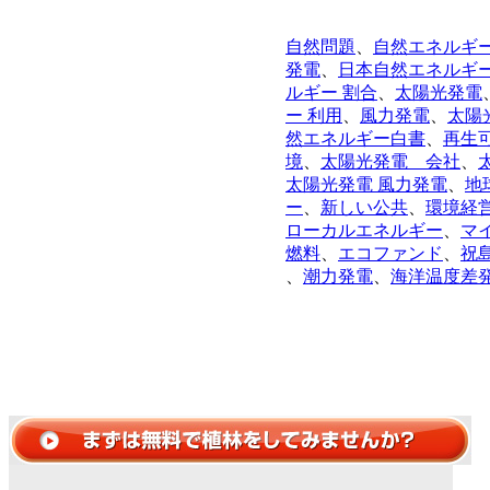
自然問題
、
自然エネルギ
発電
、
日本自然エネルギ
ルギー 割合
、
太陽光発電
ー 利用
、
風力発電
、
太陽
然エネルギー白書
、
再生
境
、
太陽光発電 会社
、
太陽光発電 風力発電
、
地
ー
、
新しい公共
、
環境経
ローカルエネルギー
、
マ
燃料
、
エコファンド
、
祝
、
潮力発電
、
海洋温度差