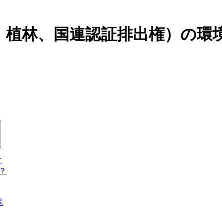
植林、国連認証排出権）の環境
方
？
覧