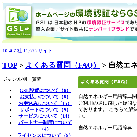
10,407
社
11,655
サイト
TOP
>
よくある質問（FAQ）
> 自然エ
ジャンル別 質問
GSL設置について（6）
自然エネルギー用語辞典関
お支払いについて（8）
ご利用の際に感じた疑問な
お申込みについて（15）
ております。 こちらで解
サポートについて（9）
い。
サービスについて（14）
パートナー制度について
自然エネルギー用語辞典
（4）
ライセンスについて（9）