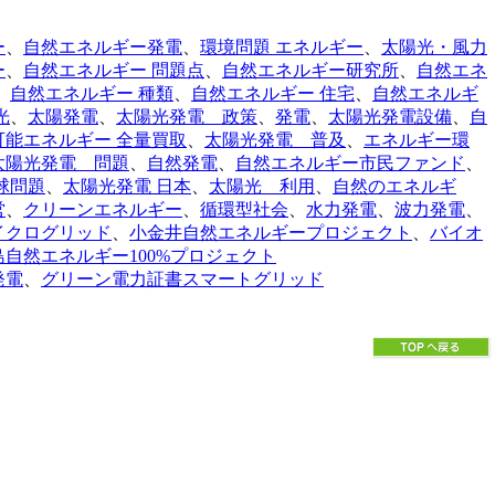
ー
、
自然エネルギー発電
、
環境問題 エネルギー
、
太陽光・風力
ー
、
自然エネルギー 問題点
、
自然エネルギー研究所
、
自然エネ
、
自然エネルギー 種類
、
自然エネルギー 住宅
、
自然エネルギ
光
、
太陽発電
、
太陽光発電 政策
、
発電
、
太陽光発電設備
、
自
可能エネルギー 全量買取
、
太陽光発電 普及
、
エネルギー環
太陽光発電 問題
、
自然発電
、
自然エネルギー市民ファンド
、
球問題
、
太陽光発電 日本
、
太陽光 利用
、
自然のエネルギ
営
、
クリーンエネルギー
、
循環型社会
、
水力発電
、
波力発電
、
イクログリッド
、
小金井自然エネルギープロジェクト
、
バイオ
島自然エネルギー100%プロジェクト
発電
、
グリーン電力証書
スマートグリッド